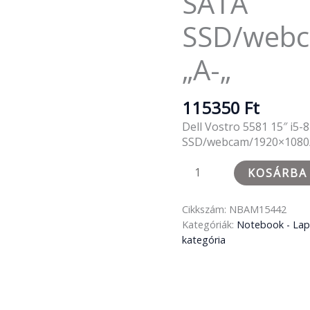
SATA
mennyiség
SSD/web
„A-„
115350
Ft
Dell Vostro 5581 15″ i
SSD/webcam/1920×1080/
KOSÁRBA
Cikkszám:
NBAM15442
Kategóriák:
Notebook - La
kategória