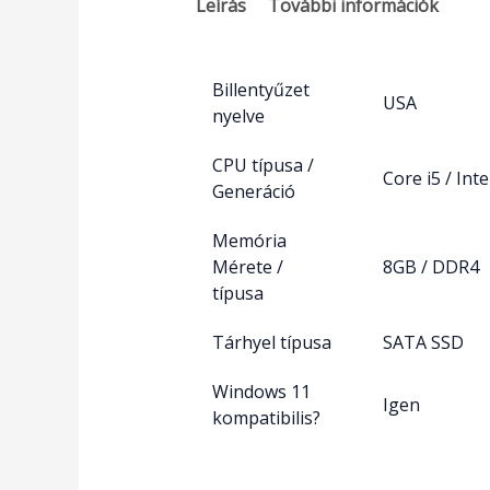
Leírás
További információk
Billentyűzet
USA
nyelve
CPU típusa /
Core i5 / Inte
Generáció
Memória
Mérete /
8GB / DDR4
típusa
Tárhyel típusa
SATA SSD
Windows 11
Igen
kompatibilis?