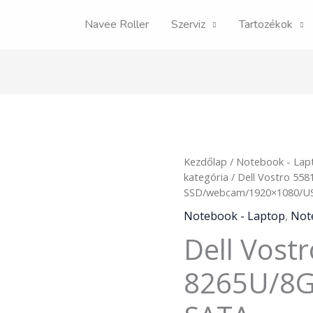
Navee Roller
Szerviz
Tartozékok
Dell
Kezdőlap
/
Notebook - Lap
Vostro
kategória
/ Dell Vostro 55
5581
SSD/webcam/1920×1080/US
15"
Notebook - Laptop
,
Not
i5-
Dell Vostr
8265U/8GB/256GB
SATA
SSD/webcam/1920x1080
8265U/8
"A-
"