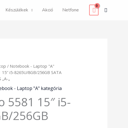
Search
Készülékek
Akció
Netfone
top
/
Notebook - Laptop "A"
81 15″ i5-8265U/8GB/256GB SATA
 „A-„
ebook - Laptop "A" kategória
o 5581 15″ i5-
/US
GB/256GB