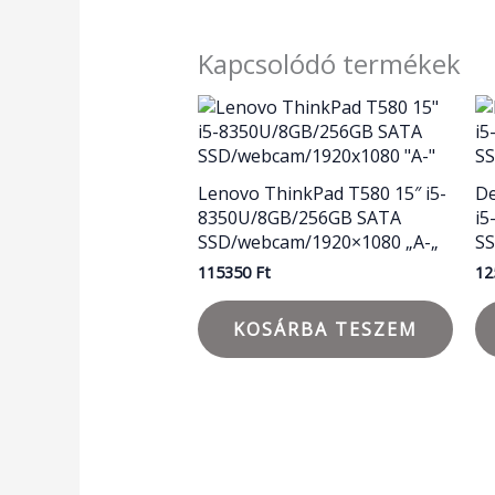
Kapcsolódó termékek
Lenovo ThinkPad T580 15″ i5-
De
8350U/8GB/256GB SATA
i
SSD/webcam/1920×1080 „A-„
S
115350
Ft
12
KOSÁRBA TESZEM