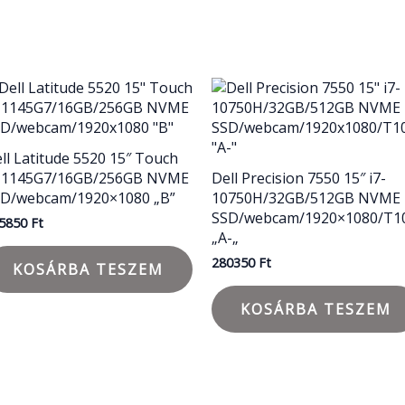
ll Latitude 5520 15″ Touch
5-1145G7/16GB/256GB NVME
Dell Precision 7550 15″ i7-
SD/webcam/1920×1080 „B”
10750H/32GB/512GB NVME
SSD/webcam/1920×1080/T1
5850
Ft
„A-„
280350
Ft
KOSÁRBA TESZEM
KOSÁRBA TESZEM