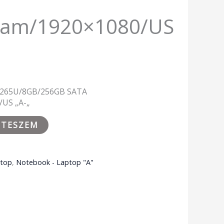
cam/1920×1080/US
5-8265U/8GB/256GB SATA
US „A-„
 TESZEM
ptop
,
Notebook - Laptop "A"