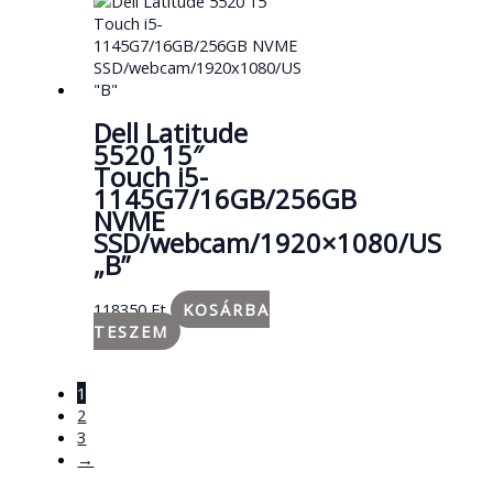
Dell Latitude
5520 15″
Touch i5-
1145G7/16GB/256GB
NVME
SSD/webcam/1920×1080/US
„B”
118350
Ft
KOSÁRBA
TESZEM
1
2
3
→