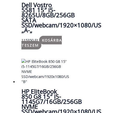
Dell Vostro
5581 15″ i5-
8265U/8GB/256GB
SATA
SSD/webcam/1920×1080/US
„A-„
115350
Ft
KOSÁRBA
TESZEM
HP EliteBook
850 G8 15″ i5-
1145G7/16GB/256GB
NVME
SSD/webcam/1920×1080/US