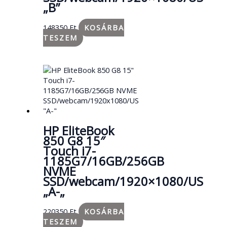
„B”
148350
Ft
KOSÁRBA
TESZEM
HP EliteBook
850 G8 15″
Touch i7-
1185G7/16GB/256GB
NVME
SSD/webcam/1920×1080/US
„A-„
220350
Ft
KOSÁRBA
TESZEM