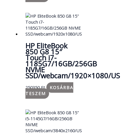
HP EliteBook
850 G8 15″
Touch i7-
1185G7/16GB/256GB
NVME
SSD/webcam/1920×1080/US
250350
Ft
KOSÁRBA
TESZEM