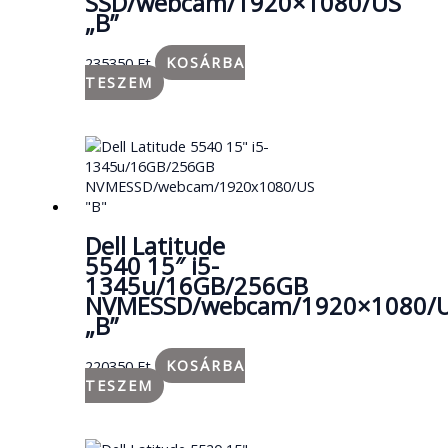
SSD/webcam/1920×1080/US
„B”
235350
Ft
KOSÁRBA
TESZEM
Dell Latitude
5540 15″ i5-
1345u/16GB/256GB
NVMESSD/webcam/1920×1080/
„B”
220350
Ft
KOSÁRBA
TESZEM