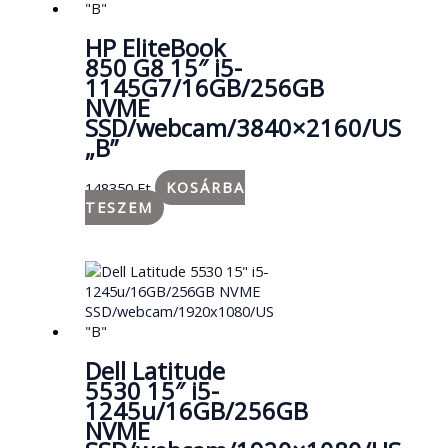
HP EliteBook
850 G8 15″ i5-
1145G7/16GB/256GB
NVME
SSD/webcam/3840×2160/US
„B”
148350
Ft
KOSÁRBA
TESZEM
Dell Latitude
5530 15″ i5-
1245u/16GB/256GB
NVME