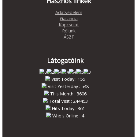
Hasznos linkek
Adatvédelem
Garancia
Kapcsolat
Rólunk
ÁSZF
Látogatóink
Visit Today : 155
Visit Yesterday : 548
This Month : 3606
Total Visit : 244453
Hits Today : 361
Who's Online : 4