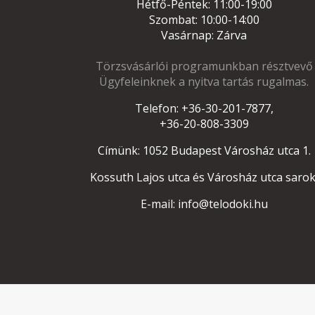
Hétfő-Péntek: 11:00-19:00
Szombat: 10:00-14:00
Vasárnap: Zárva
Törzsvásárlói programunkban résztvevő
Ügyfeleinknek a nyitva tartás rugalmas.
Telefon: +36-30-201-7877,
+36-20-808-3309
Címünk: 1052 Budapest Városház utca 1.
Kossuth Lajos utca és Városház utca sarok
E-mail: info@telodoki.hu