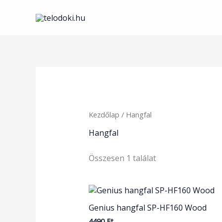
Skip
to
content
Kezdőlap
/ Hangfal
Hangfal
Összesen 1 találat
Genius hangfal SP-HF160 Wood
4490
Ft