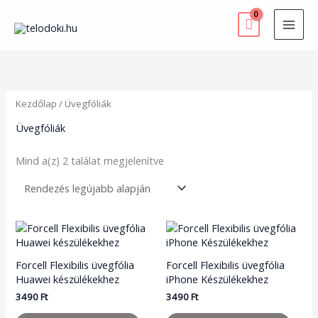
Skip
to
content
Sorted
by
latest
Kezdőlap
/ Üvegfóliák
Üvegfóliák
Mind a(z) 2 találat megjelenítve
Forcell Flexibilis üvegfólia
Forcell Flexibilis üvegfólia
Huawei készülékekhez
iPhone Készülékekhez
3490
Ft
3490
Ft