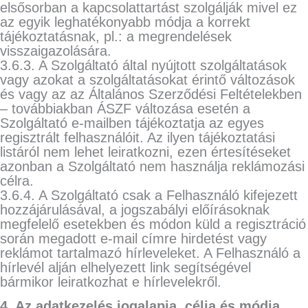
elsősorban a kapcsolattartást szolgálják mivel ez
az egyik leghatékonyabb módja a korrekt
tájékoztatásnak, pl.: a megrendelések
visszaigazolására.
3.6.3. A Szolgáltató által nyújtott szolgáltatások
vagy azokat a szolgáltatásokat érintő változások
és vagy az az Általános Szerződési Feltételekben
– továbbiakban ÁSZF változása esetén a
Szolgáltató e-mailben tájékoztatja az egyes
regisztrált felhasználóit. Az ilyen tájékoztatási
listáról nem lehet leiratkozni, ezen értesítéseket
azonban a Szolgáltató nem használja reklámozási
célra.
3.6.4. A Szolgáltató csak a Felhasználó kifejezett
hozzájárulásával, a jogszabályi előírásoknak
megfelelő esetekben és módon küld a regisztráció
során megadott e-mail címre hirdetést vagy
reklámot tartalmazó hírleveleket. A Felhasználó a
hírlevél alján elhelyezett link segítségével
bármikor leiratkozhat e hírlevelekről.
4. Az adatkezelés jogalapja, célja és módja