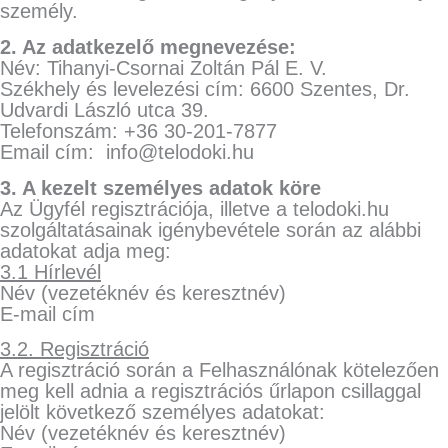
személy.
2. Az adatkezelő megnevezése:
Név: Tihanyi-Csornai Zoltán Pál E. V.
Székhely és levelezési cím: 6600 Szentes, Dr.
Udvardi László utca 39.
Telefonszám: +36 30-201-7877
Email cím: info@telodoki.hu
3. A kezelt személyes adatok köre
Az Ügyfél regisztrációja, illetve a telodoki.hu
szolgáltatásainak igénybevétele során az alábbi
adatokat adja meg:
3.1 Hírlevél
Név (vezetéknév és keresztnév)
E-mail cím
3.2. Regisztráció
A regisztráció során a Felhasználónak kötelezően
meg kell adnia a regisztrációs űrlapon csillaggal
jelölt következő személyes adatokat:
Név (vezetéknév és keresztnév)