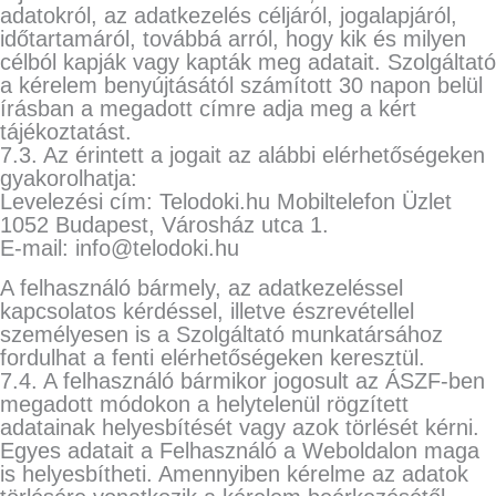
adatokról, az adatkezelés céljáról, jogalapjáról,
időtartamáról, továbbá arról, hogy kik és milyen
célból kapják vagy kapták meg adatait. Szolgáltató
a kérelem benyújtásától számított 30 napon belül
írásban a megadott címre adja meg a kért
tájékoztatást.
7.3. Az érintett a jogait az alábbi elérhetőségeken
gyakorolhatja:
Levelezési cím:
Telodoki.hu Mobiltelefon Üzlet
1052 Budapest, Városház utca 1.
E-mail:
info@telodoki.hu
A felhasználó bármely, az adatkezeléssel
kapcsolatos kérdéssel, illetve észrevétellel
személyesen is a Szolgáltató munkatársához
fordulhat a fenti elérhetőségeken keresztül.
7.4. A felhasználó bármikor jogosult az ÁSZF-ben
megadott módokon a helytelenül rögzített
adatainak helyesbítését vagy azok törlését kérni.
Egyes adatait a Felhasználó a Weboldalon maga
is helyesbítheti. Amennyiben kérelme az adatok