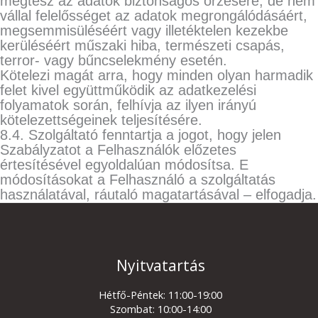
megtesz az adatok biztonságos őrzésére, de nem
vállal felelősséget az adatok megrongálódásáért,
megsemmisüléséért vagy illetéktelen kezekbe
kerüléséért műszaki hiba, természeti csapás,
terror- vagy bűncselekmény esetén.
Kötelezi magát arra, hogy minden olyan harmadik
felet kivel együttműködik az adatkezelési
folyamatok során, felhívja az ilyen irányú
kötelezettségeinek teljesítésére.
8.4. Szolgáltató fenntartja a jogot, hogy jelen
Szabályzatot a Felhasználók előzetes
értesítésével egyoldalúan módosítsa. E
módosításokat a Felhasználó a szolgáltatás
használatával, ráutaló magatartásával – elfogadja.
Nyitvatartás
Hétfő-Péntek: 11:00-19:00
Szombat: 10:00-14:00