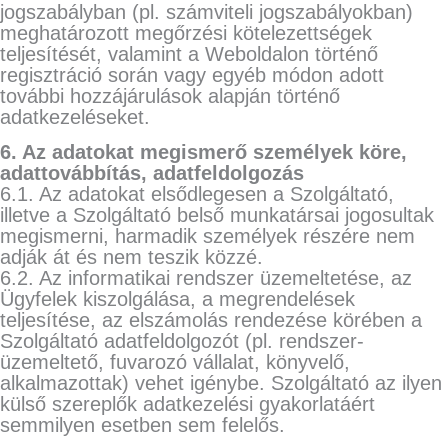
jogszabályban (pl. számviteli jogszabályokban)
meghatározott megőrzési kötelezettségek
teljesítését, valamint a Weboldalon történő
regisztráció során vagy egyéb módon adott
további hozzájárulások alapján történő
adatkezeléseket.
6. Az adatokat megismerő személyek köre,
adattovábbítás, adatfeldolgozás
6.1. Az adatokat elsődlegesen a Szolgáltató,
illetve a Szolgáltató belső munkatársai jogosultak
megismerni, harmadik személyek részére nem
adják át és nem teszik közzé.
6.2. Az informatikai rendszer üzemeltetése, az
Ügyfelek kiszolgálása, a megrendelések
teljesítése, az elszámolás rendezése körében a
Szolgáltató adatfeldolgozót (pl. rendszer-
üzemeltető, fuvarozó vállalat, könyvelő,
alkalmazottak) vehet igénybe. Szolgáltató az ilyen
külső szereplők adatkezelési gyakorlatáért
semmilyen esetben sem felelős.