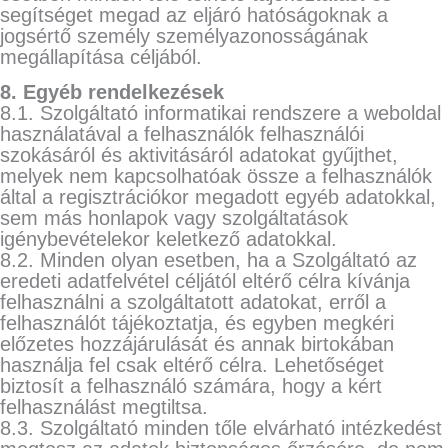
segítséget megad az eljáró hatóságoknak a
jogsértő személy személyazonosságának
megállapítása céljából.
8. Egyéb rendelkezések
8.1. Szolgáltató informatikai rendszere a weboldal
használatával a felhasználók felhasználói
szokásáról és aktivitásáról adatokat gyűjthet,
melyek nem kapcsolhatóak össze a felhasználók
által a regisztrációkor megadott egyéb adatokkal,
sem más honlapok vagy szolgáltatások
igénybevételekor keletkező adatokkal.
8.2. Minden olyan esetben, ha a Szolgáltató az
eredeti adatfelvétel céljától eltérő célra kívánja
felhasználni a szolgáltatott adatokat, erről a
felhasználót tájékoztatja, és egyben megkéri
előzetes hozzájárulását és annak birtokában
használja fel csak eltérő célra. Lehetőséget
biztosít a felhasználó számára, hogy a kért
felhasználást megtiltsa.
8.3. Szolgáltató minden tőle elvárható intézkedést