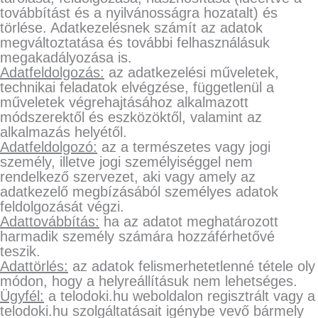
továbbítást és a nyilvánosságra hozatalt) és
törlése. Adatkezelésnek számít az adatok
megváltoztatása és további felhasználásuk
megakadályozása is.
Adatfeldolgozás:
az adatkezelési műveletek,
technikai feladatok elvégzése, függetlenül a
műveletek végrehajtásához alkalmazott
módszerektől és eszközöktől, valamint az
alkalmazás helyétől.
Adatfeldolgozó:
az a természetes vagy jogi
személy, illetve jogi személyiséggel nem
rendelkező szervezet, aki vagy amely az
adatkezelő megbízásából személyes adatok
feldolgozását végzi.
Adattovábbítás:
ha az adatot meghatározott
harmadik személy számára hozzáférhetővé
teszik.
Adattörlés:
az adatok felismerhetetlenné tétele oly
módon, hogy a helyreállításuk nem lehetséges.
Ügyfél:
a telodoki.hu weboldalon regisztrált vagy a
telodoki.hu szolgáltatásait igénybe vevő bármely