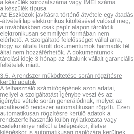
a készülék sorozatszáma vagy IMEI száma
a készülék típusa
Az Eszközök javításra történő átvétele egy átadás
-átvételi lap elektronikus kitöltésével valósul meg,
a továbbiakban csak papír alapon tárolódik
elektronikusan semmilyen formában nem
elérhető. A Szolgáltató felelősséget vállal arra,
hogy az általa tárolt dokumentumok harmadik fél
által nem hozzáférhetők. A dokumentumok
tárolási ideje 3 hónap az általunk vállalt garanciális
feltételek miatt.
3.5. A rendszer működtetése során rögzítésre
kerülő adatok
A felhasználó számítógépének azon adatai,
mellyel a szolgáltatást igénybe veszi és az
igénybe vétele során generálódnak, melyet az
adatkezelő rendszer automatikusan rögzíti. Ezen
automatikusan rögzítésre kerülő adatok a
rendszerfelhasználó külön nyilatkozata vagy
cselekménye nélkül a belépéskor, illetve
kilépéskor is automatikusan naplózára kerülnek.