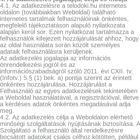
4.1. Az adatkezelésre a telodoki.hu internetes
oldalon (továbbiakban Weboldal) található
internetes tartalmak felhasználóinak önkéntes,
megfelelő tájékoztatáson alapuló nyilatkozata
alapján kerül sor. Ezen nyilatkozat tartalmazza a
felhasználók kifejezett hozzájárulását ahhoz, hogy
az oldal használata során közölt személyes
adataik felhasználásra kerüljenek.
Az adatkezelés jogalapja az információs
önrendelkezési jogról és az
információszabadságról szóló 2011. évi CXII. tv.
(Infotv.) 5.§ (1) bek. a) pontja szerint az érintett
önkéntes hozzájárulása. Hozzájárulást a
Felhasználó az egyes adatkezelések tekintetében
a Weboldal használatával, a regisztrációval, illetve
a kérdéses adatok önkéntes megadásával adja
meg.
4.2. Az adatkezelés célja a Weboldalon elérhető
minőségi szolgáltatások nyújtásának biztosítása. A
Szolgáltató a felhasználó által rendelkezésre
bocsátott adatokat csakis célhoz kötötten, például