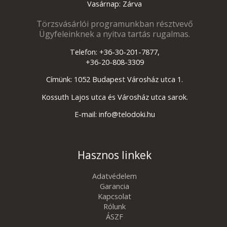
Vasárnap: Zárva
Törzsvásárlói programunkban résztvevő
Ügyfeleinknek a nyitva tartás rugalmas.
Telefon: +36-30-201-7877,
+36-20-808-3309
Címünk: 1052 Budapest Városház utca 1.
Kossuth Lajos utca és Városház utca sarok.
E-mail: info@telodoki.hu
Hasznos linkek
Adatvédelem
Garancia
Kapcsolat
Rólunk
ÁSZF