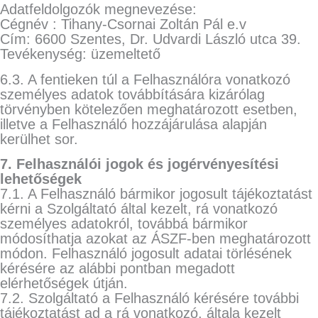
Adatfeldolgozók megnevezése:
Cégnév : Tihany-Csornai Zoltán Pál e.v
Cím: 6600 Szentes, Dr. Udvardi László utca 39.
Tevékenység: üzemeltető
6.3. A fentieken túl a Felhasználóra vonatkozó
személyes adatok továbbítására kizárólag
törvényben kötelezően meghatározott esetben,
illetve a Felhasználó hozzájárulása alapján
kerülhet sor.
7. Felhasználói jogok és jogérvényesítési
lehetőségek
7.1. A Felhasználó bármikor jogosult tájékoztatást
kérni a Szolgáltató által kezelt, rá vonatkozó
személyes adatokról, továbbá bármikor
módosíthatja azokat az ÁSZF-ben meghatározott
módon. Felhasználó jogosult adatai törlésének
kérésére az alábbi pontban megadott
elérhetőségek útján.
7.2. Szolgáltató a Felhasználó kérésére további
tájékoztatást ad a rá vonatkozó, általa kezelt