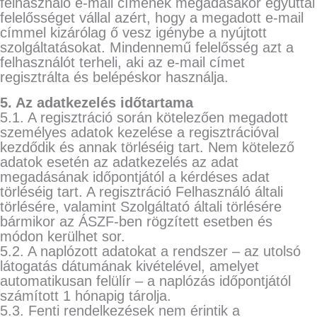
felhasználó e-mail címének megadásakor egyúttal
felelősséget vállal azért, hogy a megadott e-mail
címmel kizárólag ő vesz igénybe a nyújtott
szolgáltatásokat. Mindennemű felelősség azt a
felhasználót terheli, aki az e-mail címet
regisztrálta és belépéskor használja.
5. Az adatkezelés időtartama
5.1. A regisztráció során kötelezően megadott
személyes adatok kezelése a regisztrációval
kezdődik és annak törléséig tart. Nem kötelező
adatok esetén az adatkezelés az adat
megadásának időpontjától a kérdéses adat
törléséig tart. A regisztráció Felhasználó általi
törlésére, valamint Szolgáltató általi törlésére
bármikor az ÁSZF-ben rögzített esetben és
módon kerülhet sor.
5.2. A naplózott adatokat a rendszer – az utolsó
látogatás dátumának kivételével, amelyet
automatikusan felülír – a naplózás időpontjától
számított 1 hónapig tárolja.
5.3. Fenti rendelkezések nem érintik a