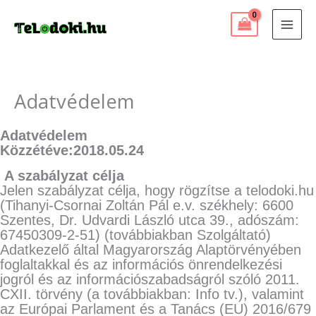
Skip
to
content
Adatvédelem
Adatvédelem
Közzétéve:2018.05.24
A szabályzat célja
Jelen szabályzat célja, hogy rögzítse a telodoki.hu
(Tihanyi-Csornai Zoltán Pál e.v. székhely: 6600
Szentes, Dr. Udvardi László utca 39., adószám:
67450309-2-51) (továbbiakban Szolgáltató)
Adatkezelő által Magyarország Alaptörvényében
foglaltakkal és az információs önrendelkezési
jogról és az információszabadságról szóló 2011.
CXII. törvény (a továbbiakban: Info tv.), valamint
az Európai Parlament és a Tanács (EU) 2016/679