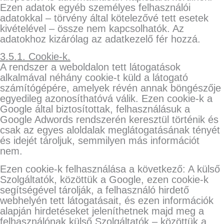
Ezen adatok egyéb személyes felhasználói
adatokkal – törvény által kötelezővé tett esetek
kivételével – össze nem kapcsolhatók. Az
adatokhoz kizárólag az adatkezelő fér hozzá.
3.5.1. Cookie-k.
A rendszer a weboldalon tett látogatások
alkalmával néhány cookie-t küld a látogató
számítógépére, amelyek révén annak böngészője
egyedileg azonosíthatóvá válik. Ezen cookie-k a
Google által biztosítottak, felhasználásuk a
Google Adwords rendszerén keresztül történik és
csak az egyes aloldalak meglátogatásának tényét
és idejét tároljuk, semmilyen más információt
nem.
Ezen cookie-k felhasználása a következő: A külső
Szolgáltatók, közöttük a Google, ezen cookie-k
segítségével tárolják, a felhasználó hirdető
webhelyén tett látogatásait, és ezen információk
alapján hirdetéseket jeleníthetnek majd meg a
felhasználónak külső Szolgáltatók – közöttük a