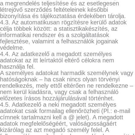
a megrendelés teljesítése és az esetlegesen
létrejövő szerződés feltételeinek későbbi
bizonyítása és tájékoztatása érdekében tárolja.
4.3. Az automatikusan rögzítésre kerülő adatok
célja többek között: a statisztikakészítés, az
informatikai rendszer és a szolgáltatások
fejlesztése, valamint a felhasználók jogainak
védelme.
4.4. Az adatkezelő a megadott személyes
adatokat az itt leírtaktól eltérő célokra nem
használja fel.
A személyes adatokat harmadik személynek vagy
hatóságoknak – ha csak nincs olyan törvényi
rendelkezés, mely ettől eltérően ne rendelkezne –
nem kerül kiadásra, vagy csak a felhasználó
előzetes írásos hozzájárulásával történhet.
4.5. Adatkezelő a neki megadott személyes
adatokat csak formailag ellenőrözheti (Pl.: e-mail
címnek tartalmazni kell a @ jelet). A megadott
adatok megfelelőségéért, valóságosságáért
kizárólag az azt megadó személy felel. A