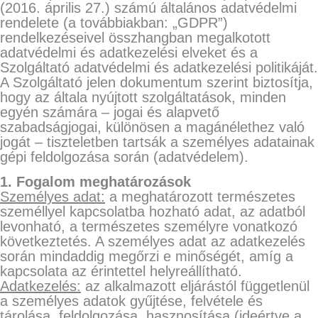
(2016. április 27.) számú általános adatvédelmi
rendelete (a továbbiakban: „GDPR”)
rendelkezéseivel összhangban megalkotott
adatvédelmi és adatkezelési elveket és a
Szolgáltató adatvédelmi és adatkezelési politikáját.
A Szolgáltató jelen dokumentum szerint biztosítja,
hogy az általa nyújtott szolgáltatások, minden
egyén számára – jogai és alapvető
szabadságjogai, különösen a magánélethez való
jogát – tiszteletben tartsák a személyes adatainak
gépi feldolgozása során (adatvédelem).
1. Fogalom meghatározások
Személyes adat:
a meghatározott természetes
személlyel kapcsolatba hozható adat, az adatból
levonható, a természetes személyre vonatkozó
következtetés. A személyes adat az adatkezelés
során mindaddig megőrzi e minőségét, amíg a
kapcsolata az érintettel helyreállítható.
Adatkezelés:
az alkalmazott eljárástól függetlenül
a személyes adatok gyűjtése, felvétele és
tárolása, feldolgozása, hasznosítása (ideértve a