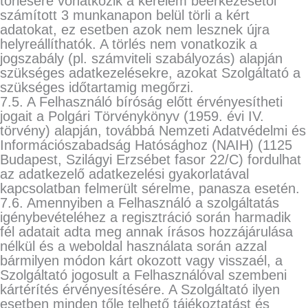
törlésére vonatkozik a kérelem beérkezésétől
számított 3 munkanapon belül törli a kért
adatokat, ez esetben azok nem lesznek újra
helyreállíthatók. A törlés nem vonatkozik a
jogszabály (pl. számviteli szabályozás) alapján
szükséges adatkezelésekre, azokat Szolgáltató a
szükséges időtartamig megőrzi.
7.5. A Felhasználó bíróság előtt érvényesítheti
jogait a Polgári Törvénykönyv (1959. évi IV.
törvény) alapján, továbbá Nemzeti Adatvédelmi és
Információszabadság Hatósághoz (NAIH) (1125
Budapest, Szilágyi Erzsébet fasor 22/C) fordulhat
az adatkezelő adatkezelési gyakorlatával
kapcsolatban felmerült sérelme, panasza esetén.
7.6. Amennyiben a Felhasználó a szolgáltatás
igénybevételéhez a regisztráció során harmadik
fél adatait adta meg annak írásos hozzájárulása
nélkül és a weboldal használata során azzal
bármilyen módon kárt okozott vagy visszaél, a
Szolgáltató jogosult a Felhasználóval szembeni
kártérítés érvényesítésére. A Szolgáltató ilyen
esetben minden tőle telhető tájékoztatást és