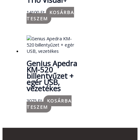
14100
Ft
KOSÁRBA
TESZEM
Genius Apedra
KM-520
billentyűzet +
egér USB,
vezetékes
3075
Ft
KOSÁRBA
TESZEM