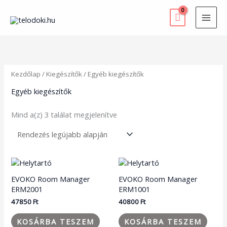
Skip
to
content
Sorted
by
latest
Kezdőlap
/
Kiegészítők
/ Egyéb kiegészítők
Egyéb kiegészítők
Mind a(z) 3 találat megjelenítve
EVOKO Room Manager
EVOKO Room Manager
ERM2001
ERM1001
47850
Ft
40800
Ft
KOSÁRBA TESZEM
KOSÁRBA TESZEM