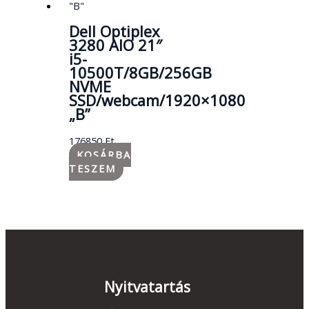
Dell Optiplex
3280 AIO 21″
i5-
10500T/8GB/256GB
NVME
SSD/webcam/1920×1080
„B”
176850
Ft
KOSÁRBA
TESZEM
Nyitvatartás