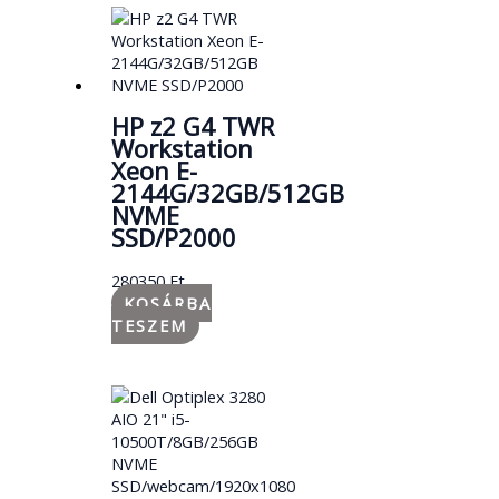
HP z2 G4 TWR
Workstation
Xeon E-
2144G/32GB/512GB
NVME
SSD/P2000
280350
Ft
KOSÁRBA
TESZEM