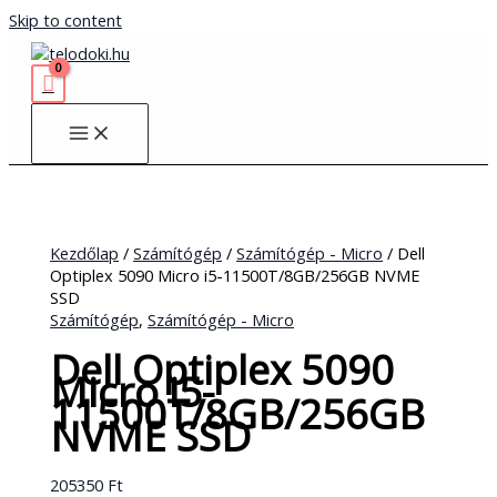
Skip to content
Kezdőlap
/
Számítógép
/
Számítógép - Micro
/ Dell
Optiplex 5090 Micro i5-11500T/8GB/256GB NVME
SSD
Számítógép
,
Számítógép - Micro
Dell Optiplex 5090
Micro i5-
11500T/8GB/256GB
NVME SSD
205350
Ft