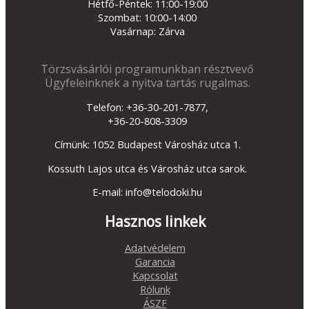
Hétfő-Péntek: 11:00-19:00
Szombat: 10:00-14:00
Vasárnap: Zárva
Törzsvásárlói programunkban résztvevő
Ügyfeleinknek a nyitva tartás rugalmas.
Telefon: +36-30-201-7877,
+36-20-808-3309
Címünk: 1052 Budapest Városház utca 1.
Kossuth Lajos utca és Városház utca sarok.
E-mail: info@telodoki.hu
Hasznos linkek
Adatvédelem
Garancia
Kapcsolat
Rólunk
ÁSZF