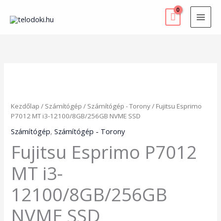
Skip
to
content
Fujitsu
Esprimo
P7012
MT
Kezdőlap
/
Számítógép
/
Számítógép - Torony
/ Fujitsu Esprimo
i3-
P7012 MT i3-12100/8GB/256GB NVME SSD
12100/8GB/256GB
NVME
Számítógép
,
Számítógép - Torony
SSD
Fujitsu Esprimo P7012
mennyiség
MT i3-
12100/8GB/256GB
NVME SSD