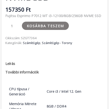
157350
Ft
Fujitsu Esprimo P7012 MT i3-12100/8GB/256GB NVME SSD
KOSÁRBA TESZEM
Cikkszám:
SZGT7364
Kategóriák:
Számítógép
,
Számítógép - Torony
Leírás
További információk
CPU típusa /
Core i3 / Intel 12. Gen
Generáció
Memória Mérete
8GB / DDR4
/ típusa