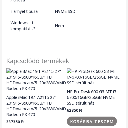
Tárhyel típusa
NVME SSD
Windows 11
Nem
kompatibilis?
Kapcsolódó termékek
HP ProDesk 600 G3 MT i7-
Apple iMac 19.1 A2115 27″
6700/16GB/256GB NVME
2019 i5-8500/16GB/1TB
SSD sérült ház
HDD/webcam/5120×2880/AMD
62850
Ft
Radeon RX 470
KOSÁRBA TESZEM
337350
Ft