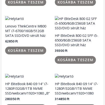
KOSÁRBA TESZEM
KOSÁRBA TESZEM
Lenovo ThinkCentre M800
MT i7-6700/16GB/512GB
SATA SSD/DVD sérült ház
HP EliteDesk 800 G2 SFF i5-
6500/8GB/256GB SATA
62850
Ft
SSD/DVD sérült ház
KOSÁRBA TESZEM
39300
Ft
KOSÁRBA TESZEM
HP EliteBook 840 G9 14″ i7-
HP EliteBook 840 G9 14″ i7-
1280P/32GB/1TB NVME
1280P/32GB/1TB NVME
SSD/webcam/1920×1080 „B”
SSD/webcam/1920×1080
280350
Ft
314850
Ft