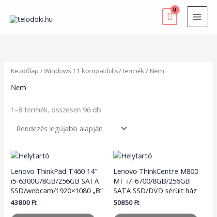
Skip
to
content
Sorted
by
latest
Kezdőlap
/ Windows 11 kompatibilis? termék / Nem
Nem
1–8 termék, összesen 96 db
Lenovo ThinkPad T460 14″
Lenovo ThinkCentre M800
i5-6300U/8GB/256GB SATA
MT i7-6700/8GB/256GB
SSD/webcam/1920×1080 „B”
SATA SSD/DVD sérült ház
43800
Ft
50850
Ft