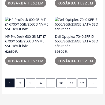
KOSÁRBA TESZEM
KOSÁRBA TESZEM
HP ProDesk 600 G3 MT i7-
Dell Optiplex 7040 SFF i5-
6700/16GB/256GB NVME
6500/8GB/256GB SATA SSD
SSD sérült ház
sérült ház
62850
Ft
39300
Ft
KOSÁRBA TESZEM
KOSÁRBA TESZEM
1
2
3
4
…
10
11
12
→