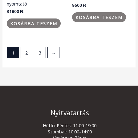
nyomtató
9600
Ft
31800
Ft
KOSÁRBA TESZEM
KOSÁRBA TESZEM
1
2
3
→
Nyitvatartás
Hétfő-Péntek: 11:00-19:00
Szombat: 10:00-14:00
Vasárnap: Zárva