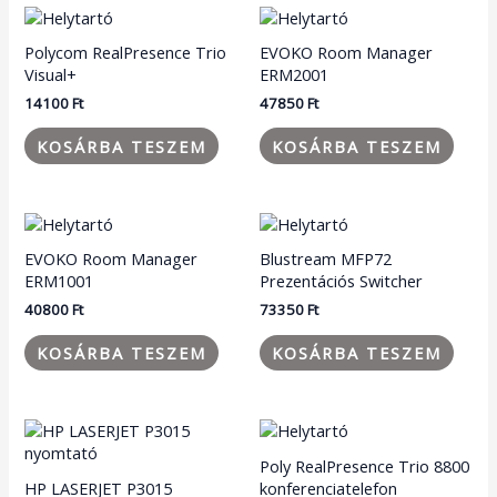
Polycom RealPresence Trio
EVOKO Room Manager
Visual+
ERM2001
14100
Ft
47850
Ft
KOSÁRBA TESZEM
KOSÁRBA TESZEM
EVOKO Room Manager
Blustream MFP72
ERM1001
Prezentációs Switcher
40800
Ft
73350
Ft
KOSÁRBA TESZEM
KOSÁRBA TESZEM
Poly RealPresence Trio 8800
HP LASERJET P3015
konferenciatelefon