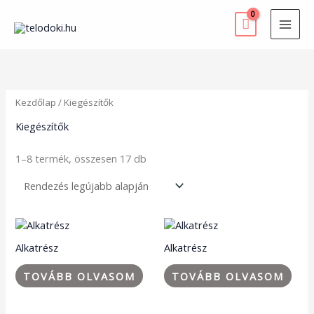
Skip
to
content
Sorted
by
latest
Kezdőlap
/ Kiegészítők
Kiegészítők
1–8 termék, összesen 17 db
Alkatrész
Alkatrész
TOVÁBB OLVASOM
TOVÁBB OLVASOM