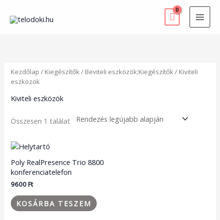
Skip
to
content
Kezdőlap
/
Kiegészítők
/
Beviteli eszközök;Kiegészítők
/ Kiviteli
eszközök
Kiviteli eszközök
Összesen 1 találat
Poly RealPresence Trio 8800
konferenciatelefon
9600
Ft
KOSÁRBA TESZEM