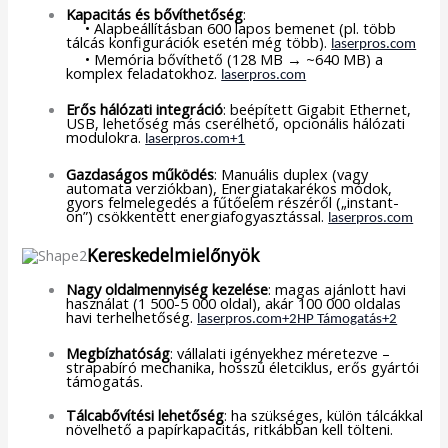
Kapacitás és bővíthetőség
:
• Alapbeállításban 600 lapos bemenet (pl. több
tálcás konfigurációk esetén még több).
laserpros.com
• Memória bővíthető (128 MB → ~640 MB) a
komplex feladatokhoz.
laserpros.com
Erős hálózati integráció
: beépített Gigabit Ethernet,
USB, lehetőség más cserélhető, opcionális hálózati
modulokra.
laserpros.com+1
Gazdaságos működés
: Manuális duplex (vagy
automata verziókban), Energiatakarékos módok,
gyors felmelegedés a fűtőelem részéről („instant-
on”) csökkentett energiafogyasztással.
laserpros.com
Kereskedelmielőnyök
Nagy oldalmennyiség kezelése
: magas ajánlott havi
használat (1 500-5 000 oldal), akár 100 000 oldalas
havi terhelhetőség.
laserpros.com+2HP Támogatás+2
Megbízhatóság
: vállalati igényekhez méretezve –
strapabíró mechanika, hosszú életciklus, erős gyártói
támogatás.
Tálcabővítési lehetőség
: ha szükséges, külön tálcákkal
növelhető a papírkapacitás, ritkábban kell tölteni.