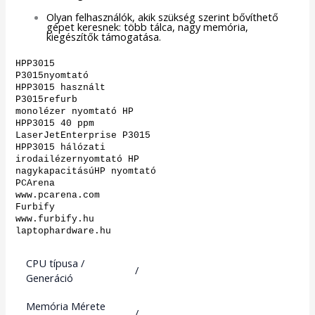
Olyan felhasználók, akik szükség szerint bővíthető
gépet keresnek: több tálca, nagy memória,
kiegészítők támogatása.
HPP3015
P3015nyomtató
HPP3015 használt
P3015refurb
monolézer nyomtató HP
HPP3015 40 ppm
LaserJetEnterprise P3015
HPP3015 hálózati
irodailézernyomtató HP
nagykapacitásúHP nyomtató
PCArena
www.pcarena.com
Furbify
www.furbify.hu
laptophardware.hu
CPU típusa /
/
Generáció
Memória Mérete
/