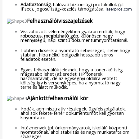
Adatbiztonság
: hálózati biztonsági protokollok (pl.
IPsec), jogosultság-kezelés támogatása.
laserpros.com
Felhasználóivisszajelzések
Visszahozott véleményekben gyakran említik, hogy
robosztus, megbízható gép
, különösen nagy
mennyiségű, napi szintű dokumentumnyomtatásnál.
Többen dicsérik a nyomtató sebességét, illetve hogy
stabilan, hiba nélkül dolgozik hosszabb soros
feladatok esetén.
Egyes felhasználók jeleznek, hogy a toner-költség
magasabb lehet (az eredeti HP tonerek
használatával), de az egységnyi oldalra vetített
költség így is versenyképes, ha a nyomtató nagy
terhelés alatt működik.
Ajánlottfelhasználói kör
Irodák, adminisztratív részlegek, ügyfélszolgálatok,
ahol sok fekete-fehér dokumentumot kell gyorsan
kinyomtatni.
Intézmények (pl. önkormányzatok, iskolák) központi
nyomtatónak, ahol stabilitás és nagy munkatartalom
szükséges.