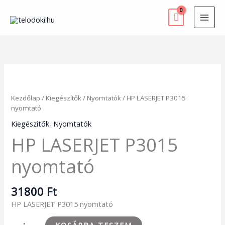
Skip
to
content
HP
LASERJET
P3015
Kezdőlap
/
Kiegészítők
/
Nyomtatók
/ HP LASERJET P3015
nyomtató
nyomtató
mennyiség
Kiegészítők
,
Nyomtatók
HP LASERJET P3015
nyomtató
31800
Ft
HP LASERJET P3015 nyomtató
KOSÁRBA TESZEM