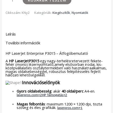
Cikkszám:
KNy2
Kategóriák:
Kiegészítők
,
Nyomtatók
Leírás
További információk
HP LaserJet Enterprise P3015 – Átfogóbemutató
A
HP LaserJetP3015
egy nagy-terhelésretervezett fekete-
fehér (mono) lézernyomtató,amely elsősorban irodai, kis-
középvállalatiés osztálytermekben való használatraalkalmas,
magas oldalsebességgel, robusztus felépítésselés fejlett
hálózati lehetőségekkel.
Innovációselőnyök
Gyors oldalsebesség
: akár
40 oldal/perc
A4-en.
laserpros.com+2HP Támogatás+2
Magas felbontás
: maximum 1200 × 1200 dpi, tiszta
szöveg és éles grafikák.
laserpros.com+1