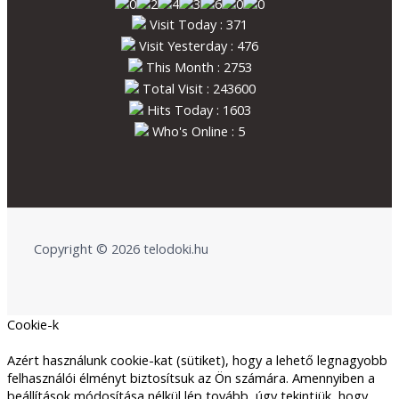
Visit Today : 371
Visit Yesterday : 476
This Month : 2753
Total Visit : 243600
Hits Today : 1603
Who's Online : 5
Copyright © 2026 telodoki.hu
Cookie-k
Azért használunk cookie-kat (sütiket), hogy a lehető legnagyobb
felhasználói élményt biztosítsuk az Ön számára. Amennyiben a
beállítások módosítása nélkül lép tovább, úgy tekintjük, hogy