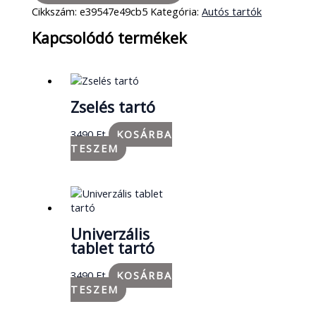
Cikkszám:
e39547e49cb5
Kategória:
Autós tartók
Kapcsolódó termékek
Zselés tartó
3490
Ft
KOSÁRBA
TESZEM
Univerzális
tablet tartó
3490
Ft
KOSÁRBA
TESZEM