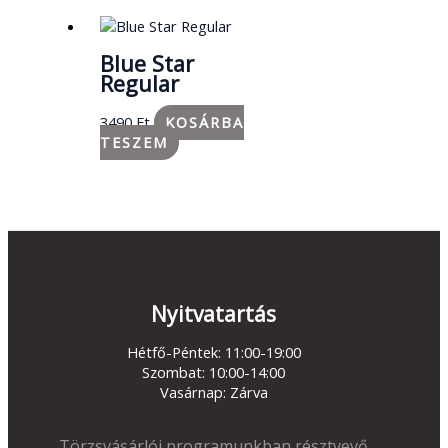
Blue Star
Regular
3490
Ft
KOSÁRBA
TESZEM
Nyitvatartás
Hétfő-Péntek: 11:00-19:00
Szombat: 10:00-14:00
Vasárnap: Zárva
Törzsvásárlói programunkban résztvevő