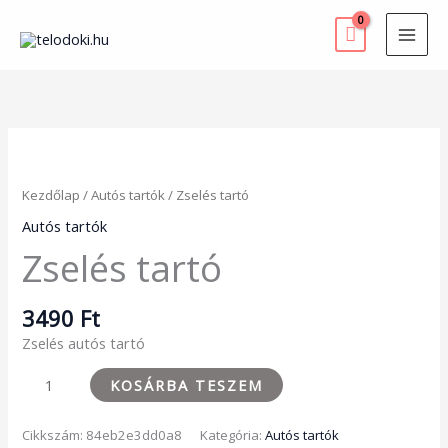
Skip
to
content
Zselés
tartó
mennyiség
Kezdőlap
/
Autós tartók
/ Zselés tartó
Autós tartók
Zselés tartó
3490
Ft
Zselés autós tartó
KOSÁRBA TESZEM
Cikkszám:
84eb2e3dd0a8
Kategória:
Autós tartók