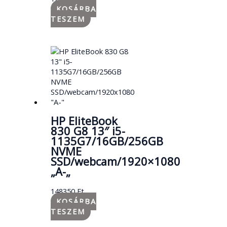
KOSÁRBA
TESZEM
HP EliteBook
830 G8 13″ i5-
1135G7/16GB/256GB
NVME
SSD/webcam/1920×1080
„A-„
148350
Ft
KOSÁRBA
TESZEM