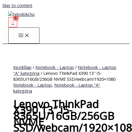
Skip to content
Kezdőlap
/
Notebook - Laptop
/
Notebook - Laptop
"A" kategória
/ Lenovo ThinkPad X390 13″ i5-
8365U/16GB/256GB NVME SSD/webcam/1920×1080
Notebook - Laptop
,
Notebook - Laptop "A"
kategória
Lenovo ThinkPad
X390 13″ i5-
8365U/16GB/256GB
NVME
SSD/webcam/1920×108