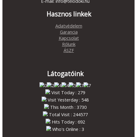
E-mail: info@telodoki.hu
Hasznos linkek
Adatvédelem
Garancia
Kapcsolat
Rólunk
ÁSZF
Látogatóink
Visit Today : 279
Visit Yesterday : 548
This Month : 3730
Total Visit : 244577
Hits Today : 692
Who's Online : 3