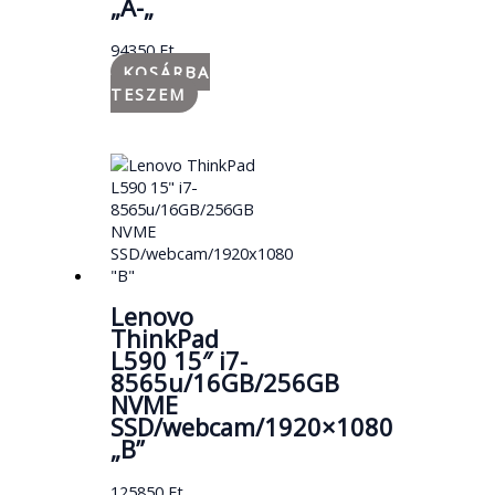
„A-„
94350
Ft
KOSÁRBA
TESZEM
Lenovo
ThinkPad
L590 15″ i7-
8565u/16GB/256GB
NVME
SSD/webcam/1920×1080
„B”
125850
Ft