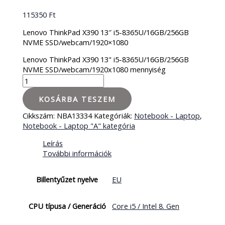
115350
Ft
Lenovo ThinkPad X390 13″ i5-8365U/16GB/256GB
NVME SSD/webcam/1920×1080
Lenovo ThinkPad X390 13" i5-8365U/16GB/256GB
NVME SSD/webcam/1920x1080 mennyiség
KOSÁRBA TESZEM
Cikkszám:
NBA13334
Kategóriák:
Notebook - Laptop
,
Notebook - Laptop "A" kategória
Leírás
További információk
Billentyűzet nyelve
EU
CPU típusa / Generáció
Core i5 / Intel 8. Gen