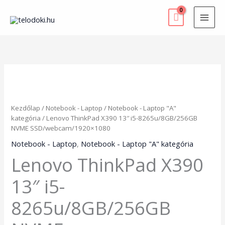
Skip
to
content
Lenovo
ThinkPad
X390
13"
Kezdőlap
/
Notebook - Laptop
/
Notebook - Laptop "A"
i5-
kategória
/ Lenovo ThinkPad X390 13″ i5-8265u/8GB/256GB
8265u/8GB/256GB
NVME SSD/webcam/1920×1080
NVME
SSD/webcam/1920x1080
Notebook - Laptop
,
Notebook - Laptop "A" kategória
mennyiség
Lenovo ThinkPad X390
13″ i5-
8265u/8GB/256GB