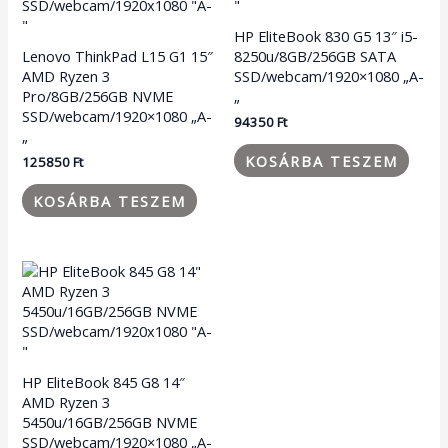
HP EliteBook 830 G5 13″ i5-
Lenovo ThinkPad L15 G1 15″
8250u/8GB/256GB SATA
AMD Ryzen 3
SSD/webcam/1920×1080 „A-
Pro/8GB/256GB NVME
„
SSD/webcam/1920×1080 „A-
94350
Ft
„
KOSÁRBA TESZEM
125850
Ft
KOSÁRBA TESZEM
HP EliteBook 845 G8 14″
AMD Ryzen 3
5450u/16GB/256GB NVME
SSD/webcam/1920×1080 „A-