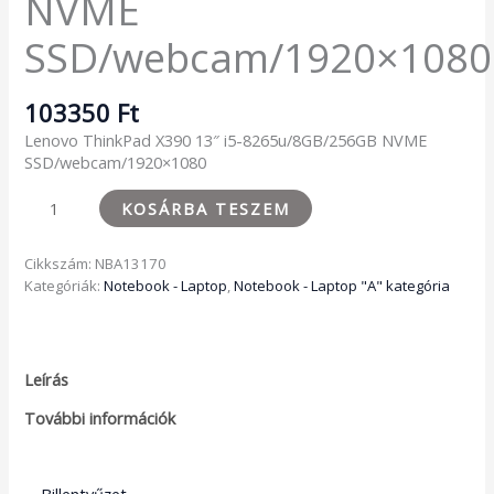
NVME
SSD/webcam/1920×1080
103350
Ft
Lenovo ThinkPad X390 13″ i5-8265u/8GB/256GB NVME
SSD/webcam/1920×1080
KOSÁRBA TESZEM
Cikkszám:
NBA13170
Kategóriák:
Notebook - Laptop
,
Notebook - Laptop "A" kategória
Leírás
További információk