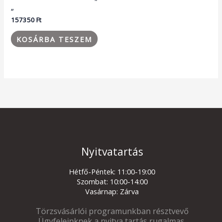
„
157350
Ft
KOSÁRBA TESZEM
Nyitvatartás
Hétfő-Péntek: 11:00-19:00
Szombat: 10:00-14:00
Vasárnap: Zárva
Törzsvásárlói programunkban résztvevő
Ügyfeleinknek a nyitva tartás rugalmas.