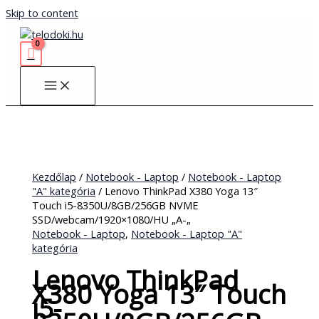
Skip to content
Kezdőlap
/
Notebook - Laptop
/
Notebook - Laptop
"A" kategória
/ Lenovo ThinkPad X380 Yoga 13″
Touch i5-8350U/8GB/256GB NVME
SSD/webcam/1920×1080/HU „A-„
Notebook - Laptop
,
Notebook - Laptop "A"
kategória
Lenovo ThinkPad
X380 Yoga 13″ Touch
i5-