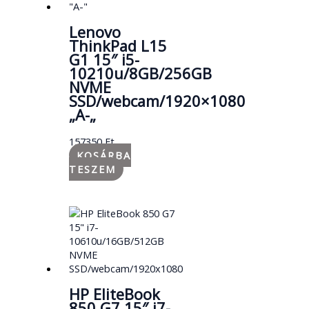
Lenovo
ThinkPad L15
G1 15″ i5-
10210u/8GB/256GB
NVME
SSD/webcam/1920×1080
„A-„
157350
Ft
KOSÁRBA
TESZEM
HP EliteBook
850 G7 15″ i7-