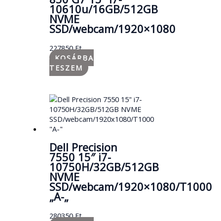
10610u/16GB/512GB
NVME
SSD/webcam/1920×1080
227850
Ft
KOSÁRBA
TESZEM
Dell Precision
7550 15″ i7-
10750H/32GB/512GB
NVME
SSD/webcam/1920×1080/T1000
„A-„
280350
Ft