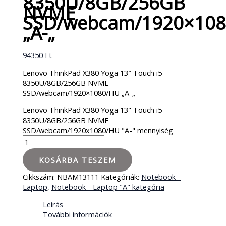
8350U/8GB/256GB
NVME
SSD/webcam/1920×10
„A-„
94350
Ft
Lenovo ThinkPad X380 Yoga 13″ Touch i5-
8350U/8GB/256GB NVME
SSD/webcam/1920×1080/HU „A-„
Lenovo ThinkPad X380 Yoga 13" Touch i5-
8350U/8GB/256GB NVME
SSD/webcam/1920x1080/HU "A-" mennyiség
KOSÁRBA TESZEM
Cikkszám:
NBAM13111
Kategóriák:
Notebook -
Laptop
,
Notebook - Laptop "A" kategória
Leírás
További információk