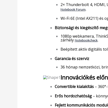
2× Thunderbolt 4, HDMI, U
.
Notebook Forum
Wi-Fi 6E (Intel AX211) és
Biztonsági és kiegészítő me
1080p webkamera, ThinkShu
zárhely
.
Notebookcheck
Beépített aktív digitális tol
Garancia és szerviz
36 hónap nemzetközi, brin
Innovációkés elő
Convertible kialakítás
– 360°-
Erős hordozhatóság
– könnyű
Fejlett kommunikációs modu