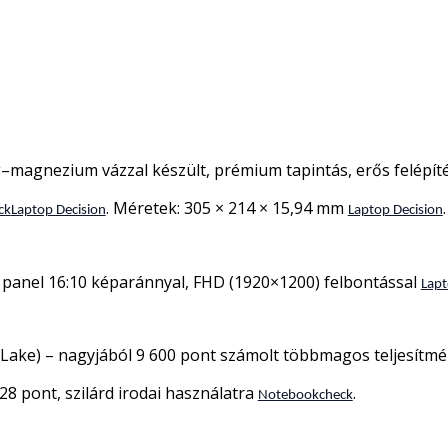
agnezium vázzal készült, prémium tapintás, erős felépít
. Méretek: 305 × 214 × 15,94 mm
.
ck
Laptop Decision
Laptop Decision
 panel 16:10 képaránnyal, FHD (1920×1200) felbontással
Lapt
r Lake) – nagyjából 9 600 pont számolt többmagos teljesít
 pont, szilárd irodai használatra
.
Notebookcheck