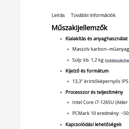
Leírás
További információk
Műszakijellemzők
Kialakítás és anyaghasználat
Masszív karbon–műanyag–m
Súly: kb. 1,2 kg
Notebookche
Kijelző és formátum
13,3″ érintőképernyős IPS
Processzor és teljesítmény
Intel Core i7-1265U (Alde
PCMark 10 eredmény: ~5028
Kapcsolódási lehetőségek