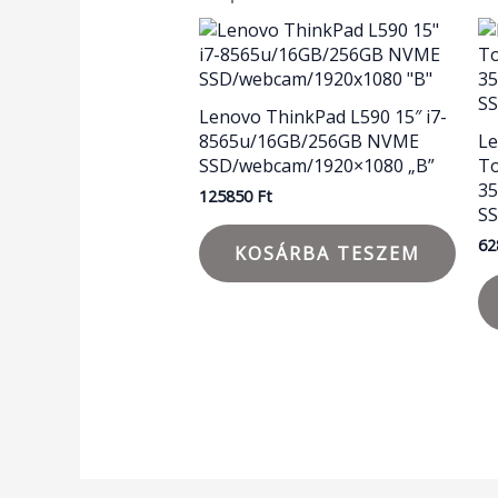
Lenovo ThinkPad L590 15″ i7-
8565u/16GB/256GB NVME
Le
SSD/webcam/1920×1080 „B”
To
3
125850
Ft
S
62
KOSÁRBA TESZEM