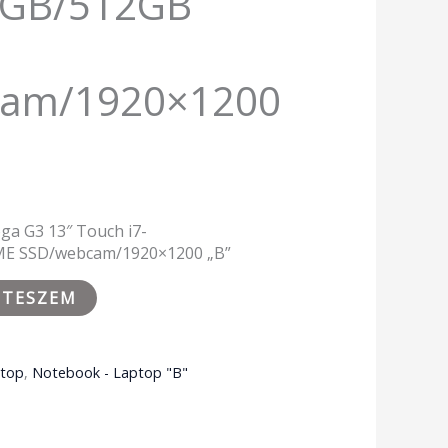
6GB/512GB
cam/1920×1200
ga G3 13″ Touch i7-
E SSD/webcam/1920×1200 „B”
 TESZEM
ptop
,
Notebook - Laptop "B"