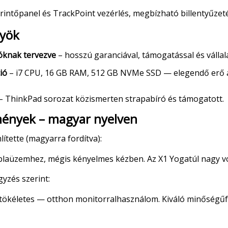
rintőpanel és TrackPoint vezérlés, megbízható billentyűzet
nyök
lóknak tervezve
– hosszú garanciával, támogatással és vállala
ió
– i7 CPU, 16 GB RAM, 512 GB NVMe SSD — elegendő erő a
– ThinkPad sorozat közismerten strapabíró és támogatott.
mények – magyar nyelven
lítette (magyarra fordítva):
áblaüzemhez, mégis kényelmes kézben. Az X1 Yogatúl nagy v
yzés szerint:
ökéletes — otthon monitorralhasználom. Kiváló minőségűfelé