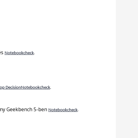
és
.
Notebookcheck
.
op Decision
Notebookcheck
mény Geekbench 5-ben
.
Notebookcheck