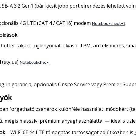
SB-A 3.2 Gen1 (bár kicsit jobb port elrendezés lehetett vol
 opcionális 4G LTE (CAT 4 / CAT16) modem
.
Notebookcheck+1
goldások
tter takaró, ujjlenyomat-olvasó, TPM, arcfelismerés, sma
l (stylus)
.
Notebookcheck
g-in garancia, opcionális Onsite Service vagy Premier Supp
nyök
ban forgatható zsanérok különféle használati módokért (tabl
, mégis masszív, prémium anyaghasználattal — ideális üzle
lok
– Wi-Fi 6E és LTE támogatás tartósságot ad útközben is