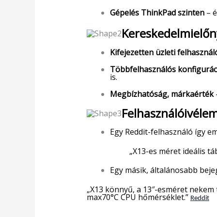
Gépelés ThinkPad szinten
– é
Kereskedelmielő
Kifejezetten üzleti felhaszná
Többfelhasználós konfigurác
is.
Megbízhatóság, márkaérték
Felhasználóivéle
Egy Reddit-felhasználó így em
„X13-es méret ideális t
Egy másik, általánosabb bejeg
„X13 könnyű, a 13″-esméret nekem t
max70°C CPU hőmérséklet.”
Reddit