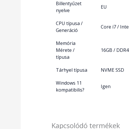
Billentyűzet
EU
nyelve
CPU típusa /
Core i7 / Inte
Generáció
Memória
Mérete /
16GB / DDR4
típusa
Tárhyel típusa
NVME SSD
Windows 11
Igen
kompatibilis?
Kapcsolódó termékek