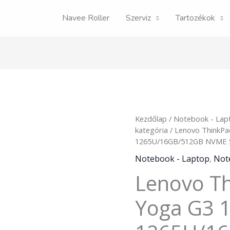
Navee Roller
Szerviz
Tartozékok
Lenovo
Kezdőlap
/
Notebook - Lap
ThinkPad
kategória
/ Lenovo ThinkPa
X13
1265U/16GB/512GB NVME 
Yoga
Notebook - Laptop
,
Not
G3
Lenovo T
13"
Touch
i7-
Yoga G3 1
1265U/16GB/512GB
NVME