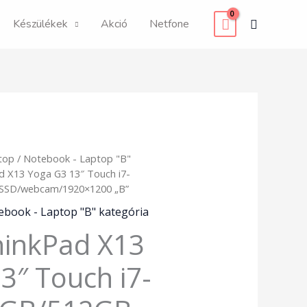
Search
Készülékek
Akció
Netfone
top
/
Notebook - Laptop "B"
d X13 Yoga G3 13″ Touch i7-
SSD/webcam/1920×1200 „B”
ebook - Laptop "B" kategória
hinkPad X13
3″ Touch i7-