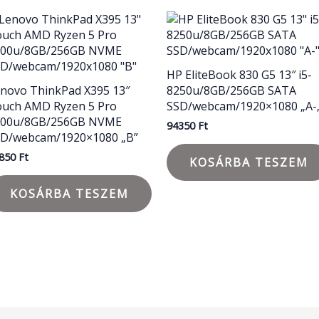
HP EliteBook 830 G5 13″ i5-
novo ThinkPad X395 13″
8250u/8GB/256GB SATA
uch AMD Ryzen 5 Pro
SSD/webcam/1920×1080 „A-
500u/8GB/256GB NVME
94350
Ft
SD/webcam/1920×1080 „B”
850
Ft
KOSÁRBA TESZEM
KOSÁRBA TESZEM