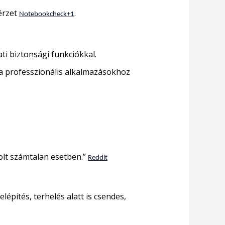
érzet
.
Notebookcheck+1
ti biztonsági funkciókkal.
 professzionális alkalmazásokhoz
olt számtalan esetben.”
Reddit
pítés, terhelés alatt is csendes,