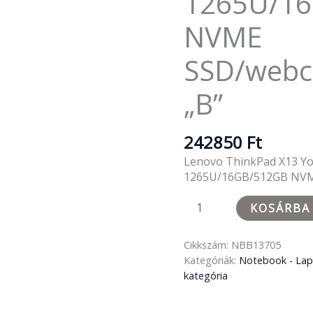
1265U/1
SSD/webcam/1920x1200
"B"
NVME
mennyiség
SSD/web
„B”
242850
Ft
Lenovo ThinkPad X13 Yo
1265U/16GB/512GB NVM
KOSÁRBA
Cikkszám:
NBB13705
Kategóriák:
Notebook - La
kategória