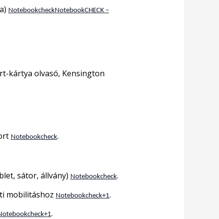
na)
Notebookcheck
NotebookCHECK –
rt-kártya olvasó, Kensington
ort
.
Notebookcheck
et, sátor, állvány)
.
Notebookcheck
ti mobilitáshoz
.
Notebookcheck+1
.
Notebookcheck+1