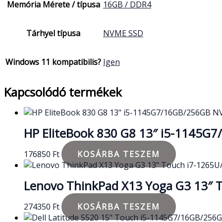
Memória Mérete / típusa
16GB / DDR4
Tárhyel típusa
NVME SSD
Windows 11 kompatibilis?
Igen
Kapcsolódó termékek
HP EliteBook 830 G8 13″ i5-1145
176850
Ft
KOSÁRBA TESZEM
Lenovo ThinkPad X13 Yoga G3 13″
274350
Ft
KOSÁRBA TESZEM