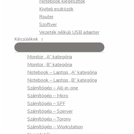
Notebook kiegészítők
Kiviteli eszközök
Router
Szoftver
Vezeték nélküli USB adapter
Készülékek
Monitor „A” kategória
Monitor „B” kategória
Notebook – Laptop „A” kategória
Notebook – Laptop „B” kategória
Számítógép – All-in-one
Számítógép – Micro
Számítógép – SFF
Számítógép – Szerver
Számítógép – Torony
Számítógép – Workstation