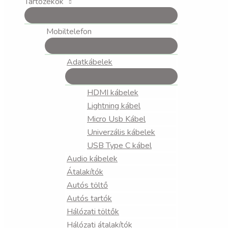
Tartozékok
Mobiltelefon
Adatkábelek
HDMI kábelek
Lightning kábel
Micro Usb Kábel
Univerzális kábelek
USB Type C kábel
Audio kábelek
Átalakítók
Autós töltő
Autós tartók
Hálózati töltők
Hálózati átalakítók