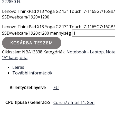
227850
Ft
Lenovo ThinkPad X13 Yoga G2 13″ Touch i7-1165G7/16G
SSD/webcam/1920×1200
Lenovo ThinkPad X13 Yoga G2 13" Touch i7-1165G7/16G
SSD/webcam/1920x1200 mennyiség
KOSÁRBA TESZEM
Cikkszám:
NBA13338
Kategóriák:
Notebook - Laptop
,
Note
"A" kategória
Leírás
További információk
Billentyűzet nyelve
EU
CPU típusa / Generáció
Core i7 / Intel 11. Gen