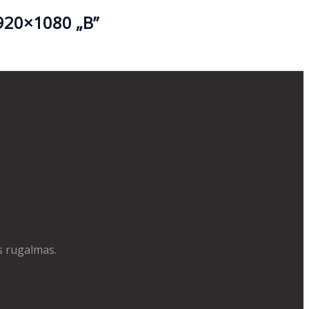
920×1080 „B”
s rugalmas.