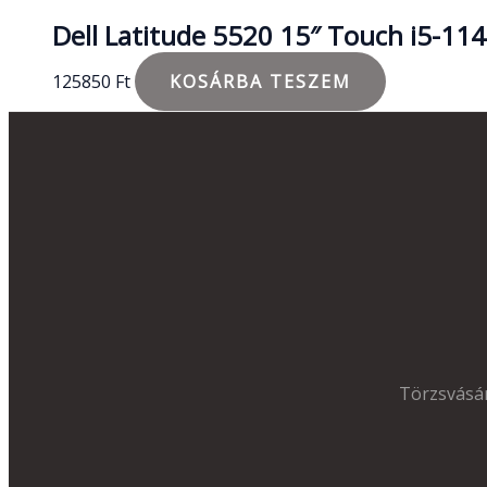
Dell Latitude 5520 15″ Touch i5
125850
Ft
KOSÁRBA TESZEM
Törzsvásár