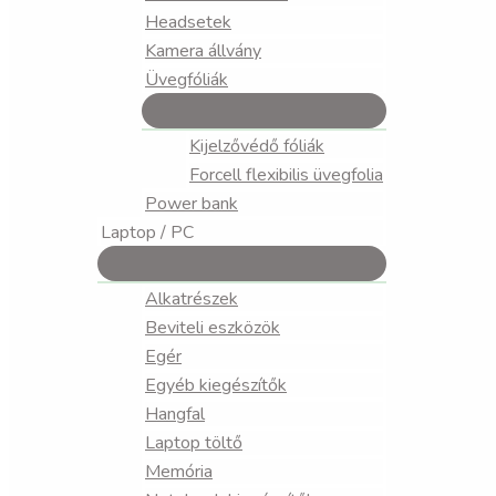
Headsetek
Kamera állvány
Üvegfóliák
Kijelzővédő fóliák
Forcell flexibilis üvegfolia
Power bank
Laptop / PC
Alkatrészek
Beviteli eszközök
Egér
Egyéb kiegészítők
Hangfal
Laptop töltő
Memória