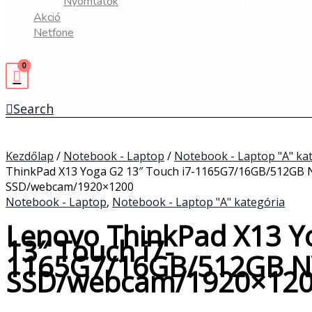
Nyomtatók
Akció
Netfone
Search
Kezdőlap
/
Notebook - Laptop
/
Notebook - Laptop "A" ka
ThinkPad X13 Yoga G2 13″ Touch i7-1165G7/16GB/512GB
SSD/webcam/1920×1200
Notebook - Laptop
,
Notebook - Laptop "A" kategória
Lenovo ThinkPad X13 Y
13″ Touch i7-
1165G7/16GB/512GB 
SSD/webcam/1920×12