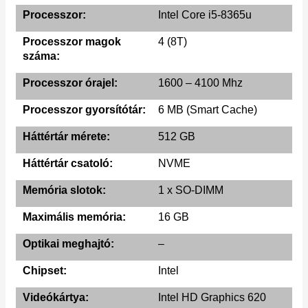
Processzor:
Intel Core i5-8365u
Processzor magok
4 (8T)
száma:
Processzor órajel:
1600 – 4100 Mhz
Processzor gyorsítótár:
6 MB (Smart Cache)
Háttértár mérete:
512 GB
Háttértár csatoló:
NVME
Memória slotok:
1 x SO-DIMM
Maximális memória:
16 GB
Optikai meghajtó:
–
Chipset:
Intel
Videókártya:
Intel HD Graphics 620