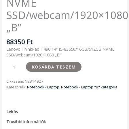
NVME
SSD/webcam/1920×1080
„B”
88350
Ft
Lenovo ThinkPad T490 14″ i5-8365u/16GB/512GB NVME
SSD/webcam/1920×1080 „B”
KOSÁRBA TESZEM
Cikkszám:
NBB14927
Kategóriák:
Notebook - Laptop
,
Notebook - Laptop "B" kategória
Leírás
További információk