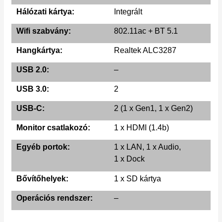
Hálózati kártya:
Integrált
Wifi szabvány:
802.11ac + BT 5.1
Hangkártya:
Realtek ALC3287
USB 2.0:
–
USB 3.0:
2
USB-C:
2 (1 x Gen1, 1 x Gen2)
Monitor csatlakozó:
1 x HDMI (1.4b)
Egyéb portok:
1 x LAN, 1 x Audio,
1 x Dock
Bővítőhelyek:
1 x SD kártya
Operációs rendszer:
–