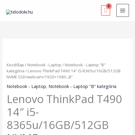
Skip
to
content
Lenovo
ThinkPad
T490
14"
Kezdőlap
/
Notebook - Laptop
/
Notebook - Laptop "B"
i5-
kategória
/ Lenovo ThinkPad T490 14″ i5-8365u/16GB/512GB
8365u/16GB/512GB
NVME SSD/webcam/1920×1080 „B”
NVME
SSD/webcam/1920x1080
Notebook - Laptop
,
Notebook - Laptop "B" kategória
"B"
Lenovo ThinkPad T490
mennyiség
14″ i5-
8365u/16GB/512GB