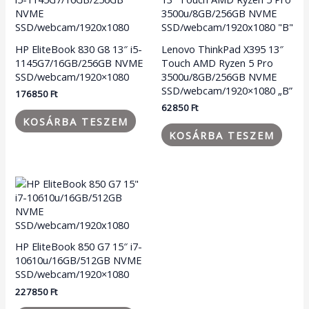
HP EliteBook 830 G8 13″ i5-
Lenovo ThinkPad X395 13″
1145G7/16GB/256GB NVME
Touch AMD Ryzen 5 Pro
SSD/webcam/1920×1080
3500u/8GB/256GB NVME
SSD/webcam/1920×1080 „B”
176850
Ft
62850
Ft
KOSÁRBA TESZEM
KOSÁRBA TESZEM
HP EliteBook 850 G7 15″ i7-
10610u/16GB/512GB NVME
SSD/webcam/1920×1080
227850
Ft