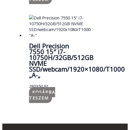
Dell Precision
7550 15″ i7-
10750H/32GB/512GB
NVME
SSD/webcam/1920×1080/T1000
„A-„
280350
Ft
KOSÁRBA
TESZEM