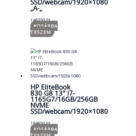
SSD/webcam/1920×1080
„A-„
148350
Ft
KOSÁRBA
TESZEM
HP EliteBook
830 G8 13″ i7-
1165G7/16GB/256GB
NVME
SSD/webcam/1920×1080
194850
Ft
KOSÁRBA
TESZEM