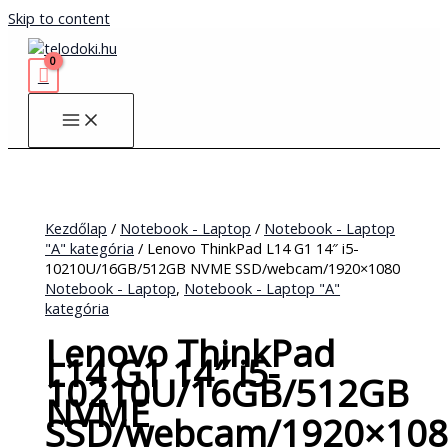
Skip to content
Kezdőlap
/
Notebook - Laptop
/
Notebook - Laptop
"A" kategória
/ Lenovo ThinkPad L14 G1 14″ i5-
10210U/16GB/512GB NVME SSD/webcam/1920×1080
Notebook - Laptop
,
Notebook - Laptop "A"
kategória
Lenovo ThinkPad
L14 G1 14″ i5-
10210U/16GB/512GB
NVME
SSD/webcam/1920×108