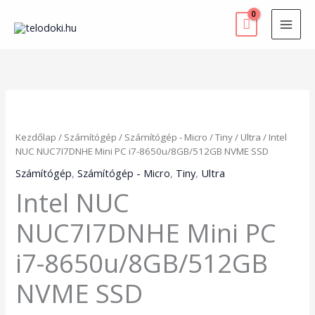
Skip
to
content
Intel
NUC
NUC7I7DNHE
Kezdőlap
/
Számítógép
/
Számítógép - Micro
/
Tiny
/
Ultra
/ Intel
Mini
NUC NUC7I7DNHE Mini PC i7-8650u/8GB/512GB NVME SSD
PC
i7-
Számítógép
,
Számítógép - Micro
,
Tiny
,
Ultra
8650u/8GB/512GB
Intel NUC
NVME
SSD
NUC7I7DNHE Mini PC
mennyiség
i7-8650u/8GB/512GB
NVME SSD