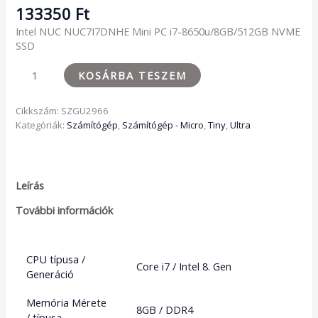
133350
Ft
Intel NUC NUC7I7DNHE Mini PC i7-8650u/8GB/512GB NVME
SSD
KOSÁRBA TESZEM
Cikkszám:
SZGU2966
Kategóriák:
Számítógép
,
Számítógép - Micro
,
Tiny
,
Ultra
Leírás
További információk
CPU típusa /
Core i7 / Intel 8. Gen
Generáció
Memória Mérete
8GB / DDR4
/ típusa