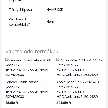
Tárhyel típusa
NVME SSD
Windows 11
Nem
kompatibilis?
Kapcsolódó termékek
Lenovo ThinkStation P500
Apple iMac 17.1 27″ A1419
Xeon E5-
Late-2015 i7-
1620v3/32GB/256GB NVME
6700K/32GB/1TB
SSD/M2000
HDD/webcam/5120×2880
88350
Ft
205350
Ft