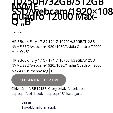
10750H/32GB/512GB
NVME
SSD/webcam/1920×1080
Quadro T2000 Max-
Q „B”
250350
Ft
HP ZBook Fury 17 G7 17″ i7-10750H/32GB/512GB
NVME SSD/webcam/1920×1080/Nvidia Quadro T2000
Max-Q „B”
HP ZBook Fury 17 G7 17" i7-10750H/32GB/512GB
NVME SSD/webcam/1920x1080/Nvidia Quadro T2000
Max-Q "B" mennyiség
KOSÁRBA TESZEM
Cikkszám:
NBB17138
Kategóriák:
Notebook -
Laptop
,
Notebook - Laptop "B" kategória
Leírás
További információk