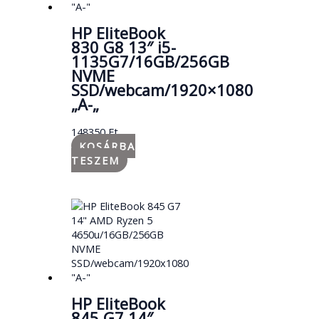
HP EliteBook
830 G8 13″ i5-
1135G7/16GB/256GB
NVME
SSD/webcam/1920×1080
„A-„
148350
Ft
KOSÁRBA
TESZEM
HP EliteBook
845 G7 14″