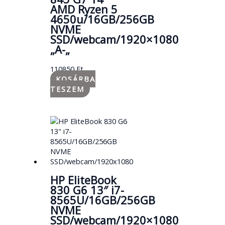
AMD Ryzen 5
4650u/16GB/256GB
NVME
SSD/webcam/1920×1080
„A-„
110850
Ft
KOSÁRBA
TESZEM
HP EliteBook
830 G6 13″ i7-
8565U/16GB/256GB
NVME
SSD/webcam/1920×1080