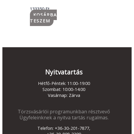
133350
Ft
KOSÁRBA
TESZEM
Nyitvatartás
Hétfő-Péntek: 11:00-19:00
Szombat: 10:00-14:00
Vasárnap: Zárva
Törzsvásárlói programunkban résztvevő
Ügyfeleinknek a nyitva tartás rugalmas.
Telefon: +36-30-201-7877,
+36-20-808-3309