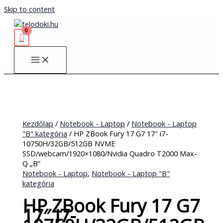
Skip to content
Kezdőlap
/
Notebook - Laptop
/
Notebook - Laptop
"B" kategória
/ HP ZBook Fury 17 G7 17″ i7-
10750H/32GB/512GB NVME
SSD/webcam/1920×1080/Nvidia Quadro T2000 Max-
Q „B”
Notebook - Laptop
,
Notebook - Laptop "B"
kategória
HP ZBook Fury 17 G7
17″ i7-