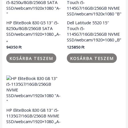
HP EliteBook 830 G5 13″ i5-
Dell Latitude 5520 15″
8250u/8GB/256GB SATA
Touch i5-
SSD/webcam/1920×1080 „A-
1145G7/16GB/256GB NVME
„
SSD/webcam/1920×1080 „B”
94350
Ft
125850
Ft
KOSÁRBA TESZEM
KOSÁRBA TESZEM
HP EliteBook 830 G8 13″ i5-
1135G7/16GB/256GB NVME
SSD/webcam/1920×1080 „A-
„