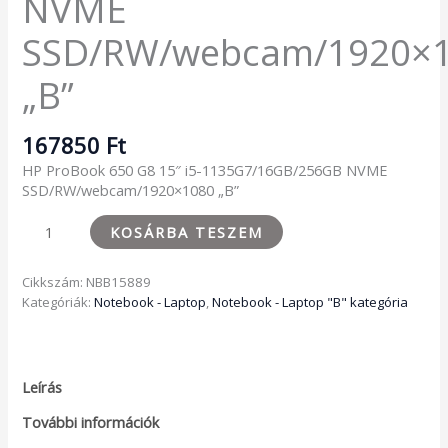
NVME
SSD/RW/webcam/1920×
„B”
167850
Ft
HP ProBook 650 G8 15″ i5-1135G7/16GB/256GB NVME
SSD/RW/webcam/1920×1080 „B”
KOSÁRBA TESZEM
Cikkszám:
NBB15889
Kategóriák:
Notebook - Laptop
,
Notebook - Laptop "B" kategória
Leírás
További információk