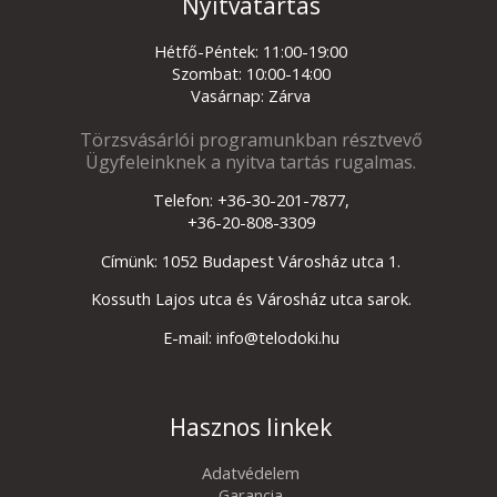
Nyitvatartás
Hétfő-Péntek: 11:00-19:00
Szombat: 10:00-14:00
Vasárnap: Zárva
Törzsvásárlói programunkban résztvevő
Ügyfeleinknek a nyitva tartás rugalmas.
Telefon: +36-30-201-7877,
+36-20-808-3309
Címünk: 1052 Budapest Városház utca 1.
Kossuth Lajos utca és Városház utca sarok.
E-mail: info@telodoki.hu
Hasznos linkek
Adatvédelem
Garancia