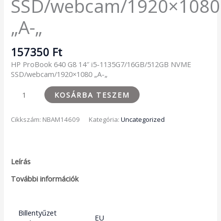
SSD/webcam/1920×1080
„A-„
157350
Ft
HP ProBook 640 G8 14″ i5-1135G7/16GB/512GB NVME
SSD/webcam/1920×1080 „A-„
KOSÁRBA TESZEM
Cikkszám:
NBAM14609
Kategória:
Uncategorized
Leírás
További információk
Billentyűzet
EU