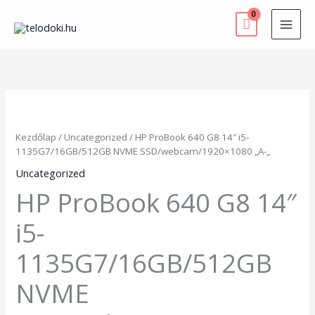
Skip
to
content
HP
ProBook
640
Kezdőlap
/
Uncategorized
/ HP ProBook 640 G8 14″ i5-
G8
1135G7/16GB/512GB NVME SSD/webcam/1920×1080 „A-„
14"
i5-
Uncategorized
1135G7/16GB/512GB
HP ProBook 640 G8 14″
NVME
SSD/webcam/1920x1080
i5-
"A-
"
1135G7/16GB/512GB
mennyiség
NVME