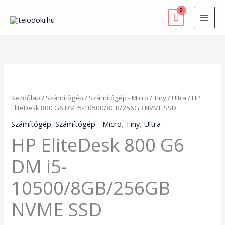
Skip
to
content
HP
EliteDesk
800
Kezdőlap
/
Számítógép
/
Számítógép - Micro
/
Tiny
/
Ultra
/ HP
G6
EliteDesk 800 G6 DM i5-10500/8GB/256GB NVME SSD
DM
i5-
Számítógép
,
Számítógép - Micro
,
Tiny
,
Ultra
10500/8GB/256GB
HP EliteDesk 800 G6
NVME
SSD
DM i5-
mennyiség
10500/8GB/256GB
NVME SSD