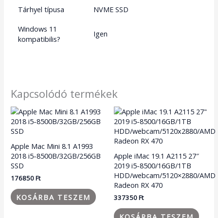
Tárhyel típusa
NVME SSD
Windows 11
Igen
kompatibilis?
Kapcsolódó termékek
Apple Mac Mini 8.1 A1993
2018 i5-8500B/32GB/256GB
Apple iMac 19.1 A2115 27″
SSD
2019 i5-8500/16GB/1TB
HDD/webcam/5120×2880/AMD
176850
Ft
Radeon RX 470
KOSÁRBA TESZEM
337350
Ft
KOSÁRBA TESZEM