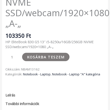
NVME
SSD/webcam/1920×1080
„A-„
103350
Ft
HP EliteBook 830 G5 13″ i5-8250u/16GB/256GB NVME
SSD/webcam/1920×1080 „A-„
KOSÁRBA TESZEM
Cikkszám:
NBAM13162
Kategóriák:
Notebook - Laptop
,
Notebook - Laptop "A" kategória
Leírás
További információk