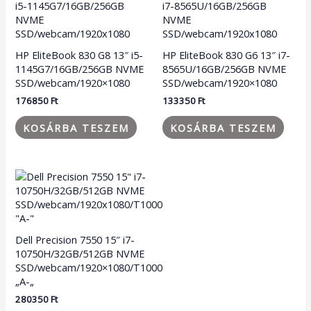
HP EliteBook 830 G8 13″ i5-
HP EliteBook 830 G6 13″ i7-
1145G7/16GB/256GB NVME
8565U/16GB/256GB NVME
SSD/webcam/1920×1080
SSD/webcam/1920×1080
176850
Ft
133350
Ft
KOSÁRBA TESZEM
KOSÁRBA TESZEM
Dell Precision 7550 15″ i7-
10750H/32GB/512GB NVME
SSD/webcam/1920×1080/T1000
„A-„
280350
Ft