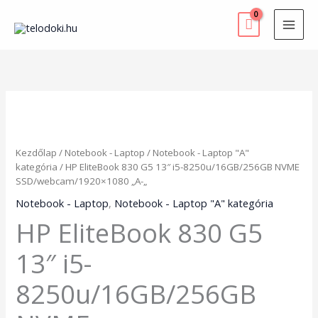
Skip
to
content
HP
EliteBook
830
G5
Kezdőlap
/
Notebook - Laptop
/
Notebook - Laptop "A"
13"
kategória
/ HP EliteBook 830 G5 13″ i5-8250u/16GB/256GB NVME
i5-
SSD/webcam/1920×1080 „A-„
8250u/16GB/256GB
NVME
Notebook - Laptop
,
Notebook - Laptop "A" kategória
SSD/webcam/1920x1080
HP EliteBook 830 G5
"A-
"
13″ i5-
mennyiség
8250u/16GB/256GB