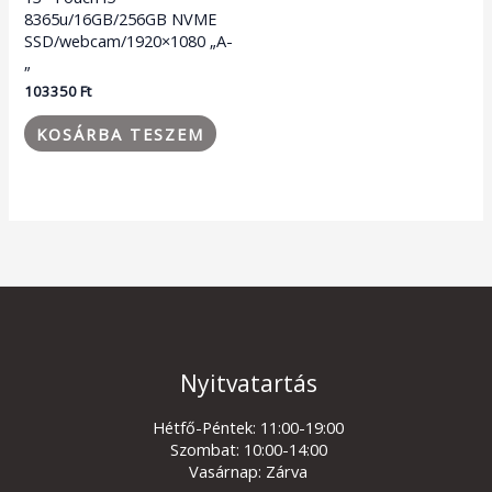
8365u/16GB/256GB NVME
SSD/webcam/1920×1080 „A-
„
103350
Ft
KOSÁRBA TESZEM
Nyitvatartás
Hétfő-Péntek: 11:00-19:00
Szombat: 10:00-14:00
Vasárnap: Zárva