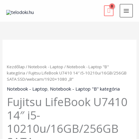
Skip
to
content
Fujitsu
LifeBook
U7410
14"
Kezdőlap
/
Notebook - Laptop
/
Notebook - Laptop "B"
i5-
kategória
/ Fujitsu LifeBook U7410 14″ i5-10210u/16GB/256GB
10210u/16GB/256GB
SATA SSD/webcam/1920×1080 „B”
SATA
SSD/webcam/1920x1080
Notebook - Laptop
,
Notebook - Laptop "B" kategória
"B"
Fujitsu LifeBook U7410
mennyiség
14″ i5-
10210u/16GB/256GB