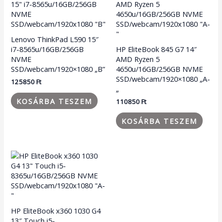
Lenovo ThinkPad L590 15″
i7-8565u/16GB/256GB
HP EliteBook 845 G7 14″
NVME
AMD Ryzen 5
SSD/webcam/1920×1080 „B”
4650u/16GB/256GB NVME
SSD/webcam/1920×1080 „A-
125850
Ft
„
KOSÁRBA TESZEM
110850
Ft
KOSÁRBA TESZEM
HP EliteBook x360 1030 G4
13″ Touch i5-