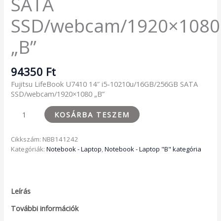
SATA
SSD/webcam/1920×1080
„B”
94350
Ft
Fujitsu LifeBook U7410 14″ i5-10210u/16GB/256GB SATA
SSD/webcam/1920×1080 „B”
KOSÁRBA TESZEM
Cikkszám:
NBB141242
Kategóriák:
Notebook - Laptop
,
Notebook - Laptop "B" kategória
Leírás
További információk