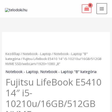
Skip
to
content
Fujitsu
LifeBook
E5410
14"
Kezdőlap
/
Notebook - Laptop
/
Notebook - Laptop "B"
i5-
kategória
/ Fujitsu LifeBook E5410 14″ i5-10210u/16GB/512GB
10210u/16GB/512GB
NVME SSD/webcam/1920×1080 „B”
NVME
SSD/webcam/1920x1080
Notebook - Laptop
,
Notebook - Laptop "B" kategória
"B"
Fujitsu LifeBook E5410
mennyiség
14″ i5-
10210u/16GB/512GB