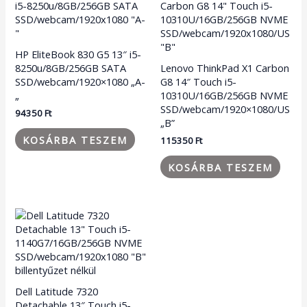
HP EliteBook 830 G5 13″ i5-
8250u/8GB/256GB SATA
Lenovo ThinkPad X1 Carbon
SSD/webcam/1920×1080 „A-
G8 14″ Touch i5-
„
10310U/16GB/256GB NVME
SSD/webcam/1920×1080/US
94350
Ft
„B”
KOSÁRBA TESZEM
115350
Ft
KOSÁRBA TESZEM
Dell Latitude 7320
Detachable 13″ Touch i5-