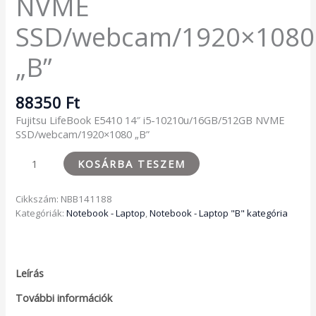
NVME
SSD/webcam/1920×1080
„B”
88350
Ft
Fujitsu LifeBook E5410 14″ i5-10210u/16GB/512GB NVME
SSD/webcam/1920×1080 „B”
KOSÁRBA TESZEM
Cikkszám:
NBB141188
Kategóriák:
Notebook - Laptop
,
Notebook - Laptop "B" kategória
Leírás
További információk