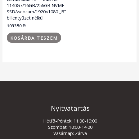
1140G7/16GB/256GB NVME
SSD/webcam/1920×1080 „B”
billentyűzet nélkül
103350
Ft
KOSÁRBA TESZEM
Nyitvatartás
Hétfő-Péntek: 11:00-19:00
Szombat: 10:00-14:00
Vasárnap: Zárva