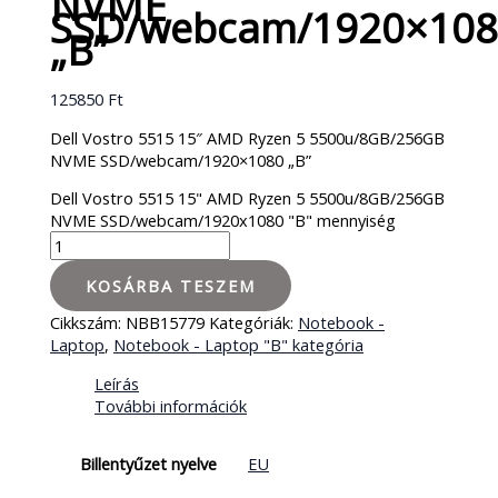
NVME
SSD/webcam/1920×108
„B”
125850
Ft
Dell Vostro 5515 15″ AMD Ryzen 5 5500u/8GB/256GB
NVME SSD/webcam/1920×1080 „B”
Dell Vostro 5515 15" AMD Ryzen 5 5500u/8GB/256GB
NVME SSD/webcam/1920x1080 "B" mennyiség
KOSÁRBA TESZEM
Cikkszám:
NBB15779
Kategóriák:
Notebook -
Laptop
,
Notebook - Laptop "B" kategória
Leírás
További információk
Billentyűzet nyelve
EU