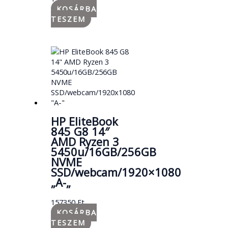
KOSÁRBA
TESZEM
HP EliteBook
845 G8 14″
AMD Ryzen 3
5450u/16GB/256GB
NVME
SSD/webcam/1920×1080
„A-„
157350
Ft
KOSÁRBA
TESZEM