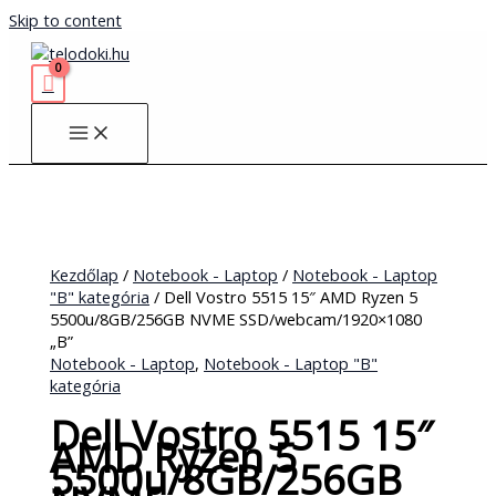
Skip to content
Kezdőlap
/
Notebook - Laptop
/
Notebook - Laptop
"B" kategória
/ Dell Vostro 5515 15″ AMD Ryzen 5
5500u/8GB/256GB NVME SSD/webcam/1920×1080
„B”
Notebook - Laptop
,
Notebook - Laptop "B"
kategória
Dell Vostro 5515 15″
AMD Ryzen 5
5500u/8GB/256GB