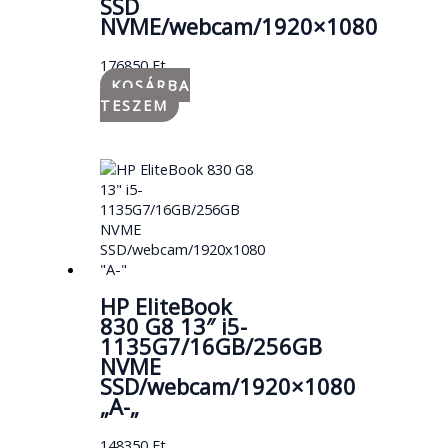
SSD
NVME/webcam/1920×1080
176850
Ft
KOSÁRBA
TESZEM
HP EliteBook
830 G8 13″ i5-
1135G7/16GB/256GB
NVME
SSD/webcam/1920×1080
„A-„
148350
Ft