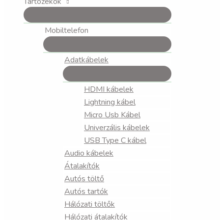
Tartozékok
Mobiltelefon
Adatkábelek
HDMI kábelek
Lightning kábel
Micro Usb Kábel
Univerzális kábelek
USB Type C kábel
Audio kábelek
Átalakítók
Autós töltő
Autós tartók
Hálózati töltők
Hálózati átalakítók