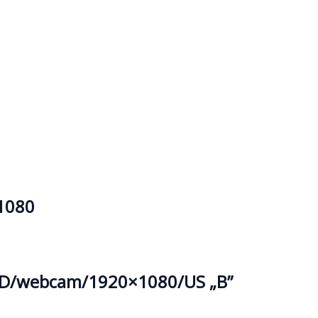
1080
SD/webcam/1920×1080/US „B”