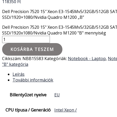
118350
Ft
Dell Precision 7520 15″ Xeon E3-1545Mv5/32GB/512GB SA
SSD/1920×1080/Nvidia Quadro M1200 „B”
Dell Precision 7520 15" Xeon E3-1545Mv5/32GB/512GB SA
SSD/1920x1080/Nvidia Quadro M1200 "B" mennyiség
KOSÁRBA TESZEM
Cikkszám:
NBB15583
Kategóriák:
Notebook - Laptop
,
Note
"B" kategória
Leírás
További információk
Billentyűzet nyelve
EU
CPU típusa / Generáció
Intel Xeon /