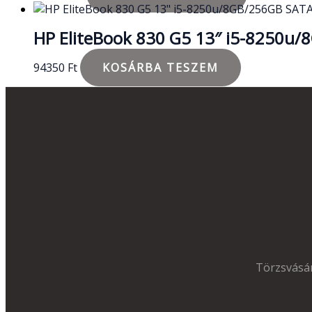
HP EliteBook 830 G5 13″ i5-8250u
94350
Ft
KOSÁRBA TESZEM
Törzsvásár