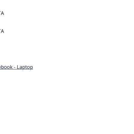
TA
TA
book - Laptop