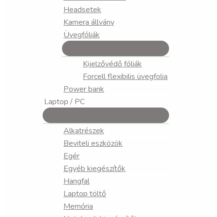
Headsetek
Kamera állvány
Üvegfóliák
Kijelzővédő fóliák
Forcell flexibilis üvegfolia
Power bank
Laptop / PC
Alkatrészek
Beviteli eszközök
Egér
Egyéb kiegészítők
Hangfal
Laptop töltő
Memória