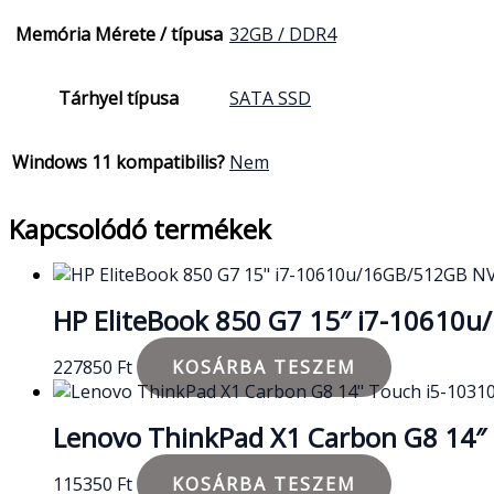
Memória Mérete / típusa
32GB / DDR4
Tárhyel típusa
SATA SSD
Windows 11 kompatibilis?
Nem
Kapcsolódó termékek
HP EliteBook 850 G7 15″ i7-1061
227850
Ft
KOSÁRBA TESZEM
Lenovo ThinkPad X1 Carbon G8 14
115350
Ft
KOSÁRBA TESZEM