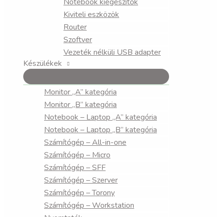
Notebook kiegészítők
Kiviteli eszközök
Router
Szoftver
Vezeték nélküli USB adapter
Készülékek
Monitor „A” kategória
Monitor „B” kategória
Notebook – Laptop „A” kategória
Notebook – Laptop „B” kategória
Számítógép – All-in-one
Számítógép – Micro
Számítógép – SFF
Számítógép – Szerver
Számítógép – Torony
Számítógép – Workstation