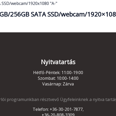
/8GB/256GB SATA SSD/webcam/1920×108
Nyitvatartás
Hétfő-Péntek: 11:00-19:00
Szombat: 10:00-14:00
Vasárnap: Zárva
lói programunkban résztvevő Ügyfeleinknek a nyitva tartá
Telefon: +36-30-201-7877,
+36-20-808-3309