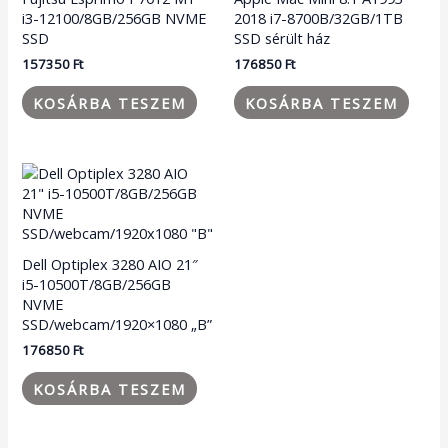
i3-12100/8GB/256GB NVME
2018 i7-8700B/32GB/1TB
SSD
SSD sérült ház
157350
Ft
176850
Ft
KOSÁRBA TESZEM
KOSÁRBA TESZEM
Dell Optiplex 3280 AIO 21″
i5-10500T/8GB/256GB
NVME
SSD/webcam/1920×1080 „B”
176850
Ft
KOSÁRBA TESZEM