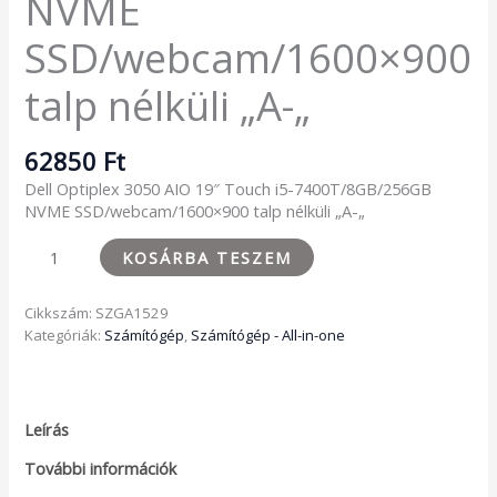
NVME
SSD/webcam/1600×900
talp nélküli „A-„
62850
Ft
Dell Optiplex 3050 AIO 19″ Touch i5-7400T/8GB/256GB
NVME SSD/webcam/1600×900 talp nélküli „A-„
KOSÁRBA TESZEM
Cikkszám:
SZGA1529
Kategóriák:
Számítógép
,
Számítógép - All-in-one
Leírás
További információk