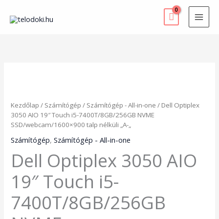
Skip
to
content
Dell
Optiplex
3050
AIO
Kezdőlap
/
Számítógép
/
Számítógép - All-in-one
/ Dell Optiplex
19"
3050 AIO 19″ Touch i5-7400T/8GB/256GB NVME
Touch
SSD/webcam/1600×900 talp nélküli „A-„
i5-
7400T/8GB/256GB
Számítógép
,
Számítógép - All-in-one
NVME
Dell Optiplex 3050 AIO
SSD/webcam/1600x900
talp
19″ Touch i5-
nélküli
"A-
7400T/8GB/256GB
"
mennyiség