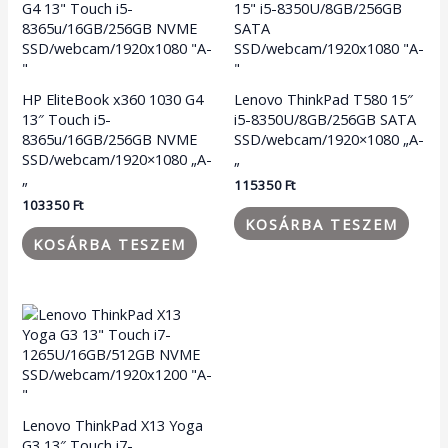
HP EliteBook x360 1030 G4
Lenovo ThinkPad T580 15″
13″ Touch i5-
i5-8350U/8GB/256GB SATA
8365u/16GB/256GB NVME
SSD/webcam/1920×1080 „A-
SSD/webcam/1920×1080 „A-
„
„
115350
Ft
103350
Ft
KOSÁRBA TESZEM
KOSÁRBA TESZEM
Lenovo ThinkPad X13 Yoga
G3 13″ Touch i7-