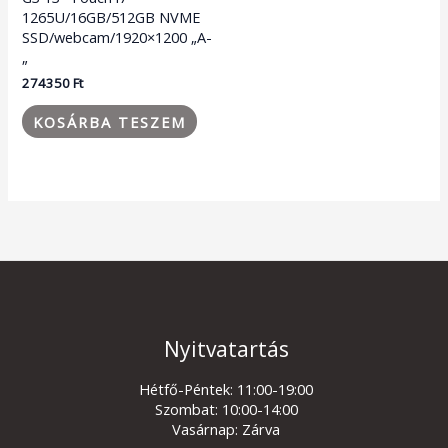
1265U/16GB/512GB NVME
SSD/webcam/1920×1200 „A-
„
274350
Ft
KOSÁRBA TESZEM
Nyitvatartás
Hétfő-Péntek: 11:00-19:00
Szombat: 10:00-14:00
Vasárnap: Zárva