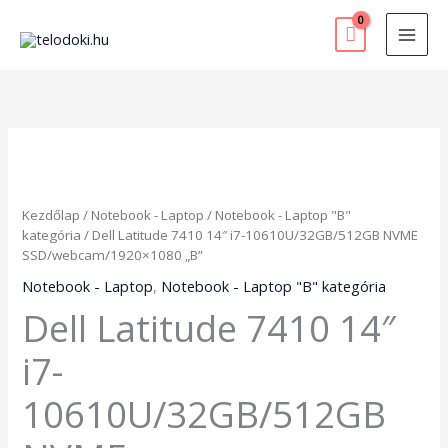
Skip
to
content
Dell
Latitude
7410
14"
Kezdőlap
/
Notebook - Laptop
/
Notebook - Laptop "B"
i7-
kategória
/ Dell Latitude 7410 14″ i7-10610U/32GB/512GB NVME
10610U/32GB/512GB
SSD/webcam/1920×1080 „B”
NVME
SSD/webcam/1920x1080
Notebook - Laptop
,
Notebook - Laptop "B" kategória
"B"
Dell Latitude 7410 14″
mennyiség
i7-
10610U/32GB/512GB