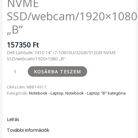
NVME
SSD/webcam/1920×1080
„B”
157350
Ft
Dell Latitude 7410 14″ i7-10610U/32GB/512GB NVME
SSD/webcam/1920×1080 „B”
KOSÁRBA TESZEM
Cikkszám:
NBB14917
Kategóriák:
Notebook - Laptop
,
Notebook - Laptop "B" kategória
Leírás
További információk