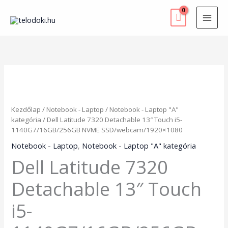
Skip
to
content
Dell
Latitude
7320
Detachable
Kezdőlap
/
Notebook - Laptop
/
Notebook - Laptop "A"
13"
kategória
/ Dell Latitude 7320 Detachable 13″ Touch i5-
Touch
1140G7/16GB/256GB NVME SSD/webcam/1920×1080
i5-
1140G7/16GB/256GB
Notebook - Laptop
,
Notebook - Laptop "A" kategória
NVME
Dell Latitude 7320
SSD/webcam/1920x1080
mennyiség
Detachable 13″ Touch
i5-