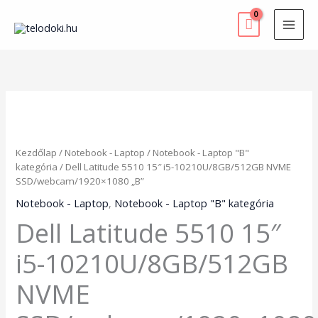
Skip
to
content
Dell
Latitude
5510
15"
Kezdőlap
/
Notebook - Laptop
/
Notebook - Laptop "B"
i5-
kategória
/ Dell Latitude 5510 15″ i5-10210U/8GB/512GB NVME
10210U/8GB/512GB
SSD/webcam/1920×1080 „B”
NVME
SSD/webcam/1920x1080
Notebook - Laptop
,
Notebook - Laptop "B" kategória
"B"
Dell Latitude 5510 15″
mennyiség
i5-10210U/8GB/512GB
NVME