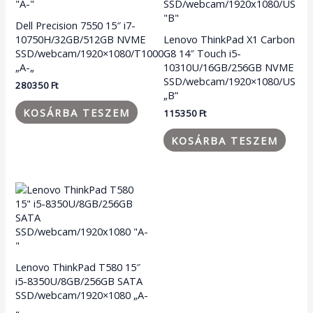
Dell Precision 7550 15″ i7-
10750H/32GB/512GB NVME
Lenovo ThinkPad X1 Carbon
SSD/webcam/1920×1080/T1000
G8 14″ Touch i5-
„A-„
10310U/16GB/256GB NVME
SSD/webcam/1920×1080/US
280350
Ft
„B”
KOSÁRBA TESZEM
115350
Ft
KOSÁRBA TESZEM
Lenovo ThinkPad T580 15″
i5-8350U/8GB/256GB SATA
SSD/webcam/1920×1080 „A-
„