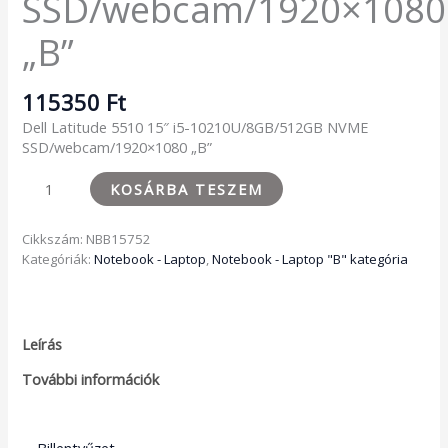
SSD/webcam/1920×1080
„B”
115350
Ft
Dell Latitude 5510 15″ i5-10210U/8GB/512GB NVME
SSD/webcam/1920×1080 „B”
KOSÁRBA TESZEM
Cikkszám:
NBB15752
Kategóriák:
Notebook - Laptop
,
Notebook - Laptop "B" kategória
Leírás
További információk