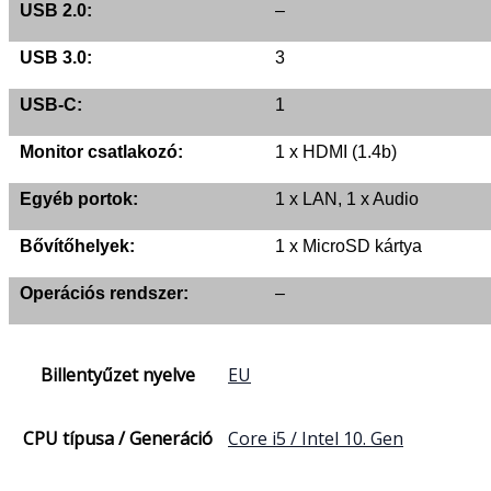
USB 2.0:
–
USB 3.0:
3
USB-C:
1
Monitor csatlakozó:
1 x HDMI (1.4b)
Egyéb portok:
1 x LAN, 1 x Audio
Bővítőhelyek:
1 x MicroSD kártya
Operációs rendszer:
–
Billentyűzet nyelve
EU
CPU típusa / Generáció
Core i5 / Intel 10. Gen