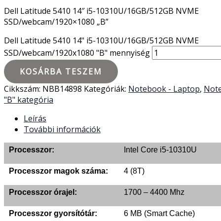
Dell Latitude 5410 14″ i5-10310U/16GB/512GB NVME
SSD/webcam/1920×1080 „B”
Dell Latitude 5410 14" i5-10310U/16GB/512GB NVME
SSD/webcam/1920x1080 "B" mennyiség
KOSÁRBA TESZEM
Cikkszám:
NBB14898
Kategóriák:
Notebook - Laptop
,
Note
"B" kategória
Leírás
További információk
Processzor:
Intel Core i5-10310U
Processzor magok száma:
4 (8T)
Processzor órajel:
1700 – 4400 Mhz
Processzor gyorsítótár:
6 MB (Smart Cache)