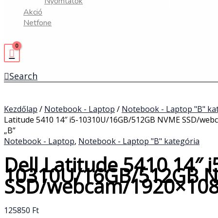
Nyomtatók
Akció
Netfone
Search
Kezdőlap
/
Notebook - Laptop
/
Notebook - Laptop "B" ka
Latitude 5410 14″ i5-10310U/16GB/512GB NVME SSD/web
„B”
Notebook - Laptop
,
Notebook - Laptop "B" kategória
Dell Latitude 5410 14″ i
10310U/16GB/512GB 
SSD/webcam/1920×108
125850
Ft