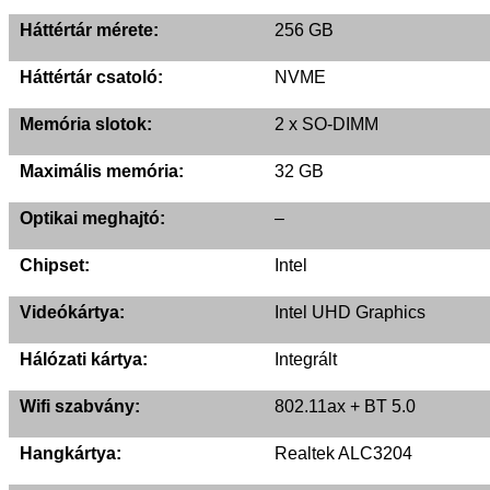
Háttértár mérete:
256 GB
Háttértár csatoló:
NVME
Memória slotok:
2 x SO-DIMM
Maximális memória:
32 GB
Optikai meghajtó:
–
Chipset:
Intel
Videókártya:
Intel UHD Graphics
Hálózati kártya:
Integrált
Wifi szabvány:
802.11ax + BT 5.0
Hangkártya:
Realtek ALC3204