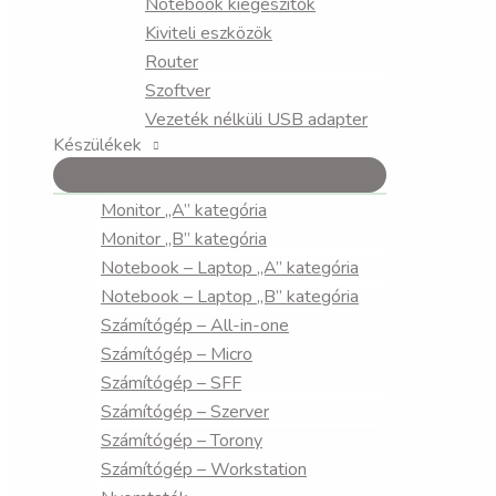
Notebook kiegészítők
Kiviteli eszközök
Router
Szoftver
Vezeték nélküli USB adapter
Készülékek
Monitor „A” kategória
Monitor „B” kategória
Notebook – Laptop „A” kategória
Notebook – Laptop „B” kategória
Számítógép – All-in-one
Számítógép – Micro
Számítógép – SFF
Számítógép – Szerver
Számítógép – Torony
Számítógép – Workstation