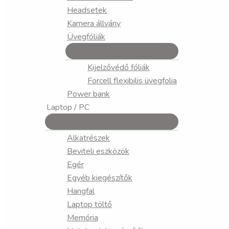
Headsetek
Kamera állvány
Üvegfóliák
Kijelzővédő fóliák
Forcell flexibilis üvegfolia
Power bank
Laptop / PC
Alkatrészek
Beviteli eszközök
Egér
Egyéb kiegészítők
Hangfal
Laptop töltő
Memória