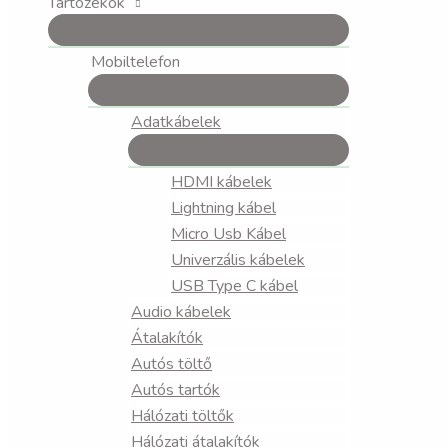
Tartozékok
Mobiltelefon
Adatkábelek
HDMI kábelek
Lightning kábel
Micro Usb Kábel
Univerzális kábelek
USB Type C kábel
Audio kábelek
Átalakítók
Autós töltő
Autós tartók
Hálózati töltők
Hálózati átalakítók