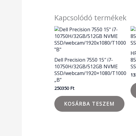
Kapcsolódó termékek
HP
Dell Precision 7550 15″ i7-
8
10750H/32GB/512GB NVME
S
SSD/webcam/1920×1080/T1000
13
„B”
250350
Ft
KOSÁRBA TESZEM