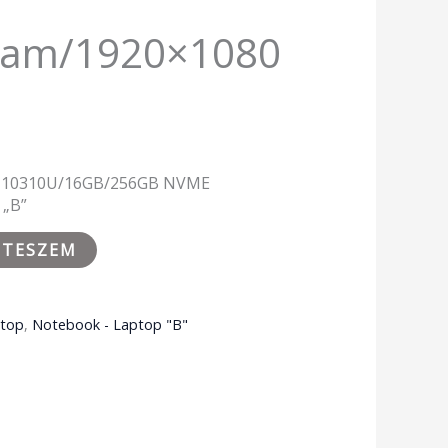
cam/1920×1080
 i5-10310U/16GB/256GB NVME
 „B”
 TESZEM
ptop
,
Notebook - Laptop "B"