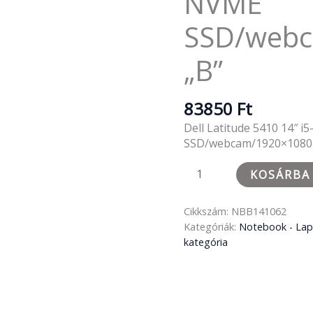
NVME
SSD/web
„B”
83850
Ft
Dell Latitude 5410 14″
SSD/webcam/1920×1080
KOSÁRBA
Cikkszám:
NBB141062
Kategóriák:
Notebook - La
kategória