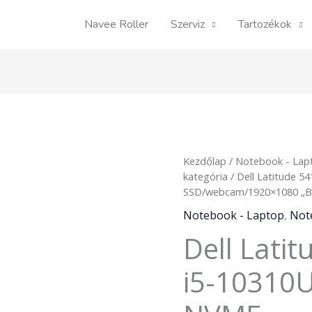
Navee Roller
Szerviz
Tartozékok
Dell
Kezdőlap
/
Notebook - Lap
Latitude
kategória
/ Dell Latitude 
5410
SSD/webcam/1920×1080 „B
14"
Notebook - Laptop
,
Not
i5-
Dell Lati
10310U/16GB/256GB
NVME
SSD/webcam/1920x1080
i5-10310
"B"
mennyiség