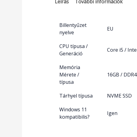
Leírás
További információk
Billentyűzet
EU
nyelve
CPU típusa /
Core i5 / Inte
Generáció
Memória
Mérete /
16GB / DDR4
típusa
Tárhyel típusa
NVME SSD
Windows 11
Igen
kompatibilis?