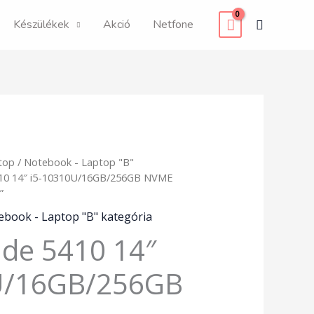
Search
Készülékek
Akció
Netfone
top
/
Notebook - Laptop "B"
5410 14″ i5-10310U/16GB/256GB NVME
”
ebook - Laptop "B" kategória
tude 5410 14″
U/16GB/256GB