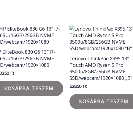
 EliteBook 830 G6 13″ i7-
565U/16GB/256GB NVME
Lenovo ThinkPad X395 13″
SD/webcam/1920×1080
Touch AMD Ryzen 5 Pro
3500u/8GB/256GB NVME
3350
Ft
SSD/webcam/1920×1080 „B”
62850
Ft
KOSÁRBA TESZEM
KOSÁRBA TESZEM