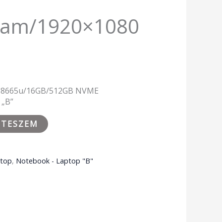
cam/1920×1080
 i7-8665u/16GB/512GB NVME
 „B”
 TESZEM
ptop
,
Notebook - Laptop "B"