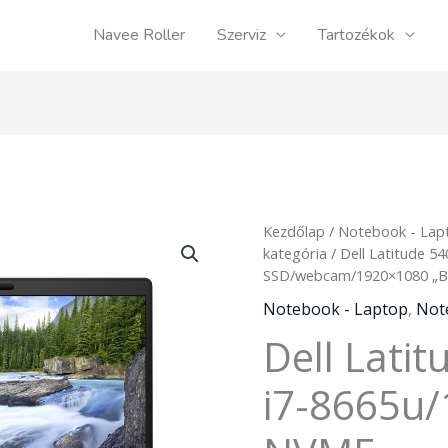
Navee Roller
Szerviz
Tartozékok
Dell
Kezdőlap
/
Notebook - Lap
Latitude
kategória
/ Dell Latitude 
5400
SSD/webcam/1920×1080 „B
14"
Notebook - Laptop
,
Not
i7-
Dell Lati
8665u/16GB/512GB
NVME
SSD/webcam/1920x1080
i7-8665u
"B"
mennyiség