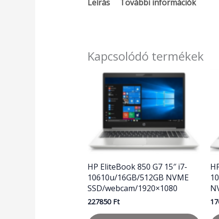
Leírás
További információk
Kapcsolódó termékek
HP EliteBook 850 G7 15″ i7-
HP
10610u/16GB/512GB NVME
1
SSD/webcam/1920×1080
N
227850
Ft
17