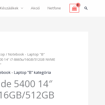
Készülékek
Akció
Netfone
Search
top
/
Notebook - Laptop "B"
5400 14″ i7-8665u/16GB/512GB NVME
”
ebook - Laptop "B" kategória
tude 5400 14″
/16GB/512GB