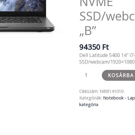
NVME
SSD/web
„B”
94350
Ft
Dell Latitude 5400 14″
SSD/webcam/1920×1080
KOSÁRBA
Cikkszám:
NBB141010
Kategóriák:
Notebook - La
kategória