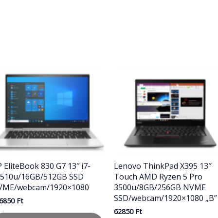
 EliteBook 830 G7 13″ i7-
Lenovo ThinkPad X395 13″
0510u/16GB/512GB SSD
Touch AMD Ryzen 5 Pro
VME/webcam/1920×1080
3500u/8GB/256GB NVME
SSD/webcam/1920×1080 „B”
6850
Ft
62850
Ft