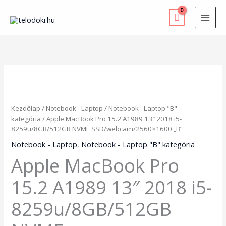
Skip
to
content
Apple
MacBook
Pro
15.2
Kezdőlap
/
Notebook - Laptop
/
Notebook - Laptop "B"
A1989
kategória
/ Apple MacBook Pro 15.2 A1989 13″ 2018 i5-
13"
8259u/8GB/512GB NVME SSD/webcam/2560×1600 „B”
2018
i5-
Notebook - Laptop
,
Notebook - Laptop "B" kategória
8259u/8GB/512GB
Apple MacBook Pro
NVME
SSD/webcam/2560x1600
15.2 A1989 13″ 2018 i5-
"B"
mennyiség
8259u/8GB/512GB