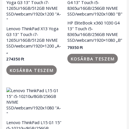
HP EliteBook x360 1030 G4
Lenovo ThinkPad X13 Yoga
13″ Touch i5-
G3 13″ Touch i7-
8365u/16GB/256GB NVME
1265U/16GB/512GB NVME
SSD/webcam/1920×1080 „B”
SSD/webcam/1920×1200 „A-
79350
Ft
„
KOSÁRBA TESZEM
274350
Ft
KOSÁRBA TESZEM
Lenovo ThinkPad L15 G1 15″
i5-10210u/8GB/256GB