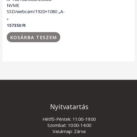
NVME
SSD/webcam/1920×1080 „A-
„
157350
Ft
KOSÁRBA TESZEM
Nyitvatartás
Hétfő-Péntek: 11:00-19:00
Szombat: 10:00-14:00
Vasárnap: Zárva