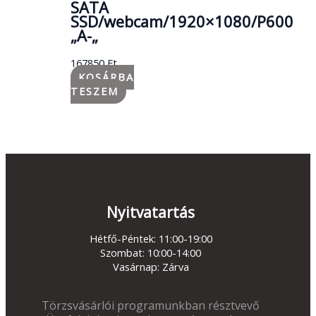
SATA
SSD/webcam/1920×1080/P600
„A-„
167850
Ft
KOSÁRBA
TESZEM
Nyitvatartás
Hétfő-Péntek: 11:00-19:00
Szombat: 10:00-14:00
Vasárnap: Zárva
Törzsvásárlói programunkban résztvevő