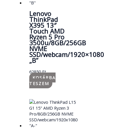
Lenovo
ThinkPad
X395 13″
Touch AMD
Ryzen 5 Pro
3500u/8GB/256GB
NVME
SSD/webcam/1920×1080
„B”
62850
Ft
KOSÁRBA
TESZEM