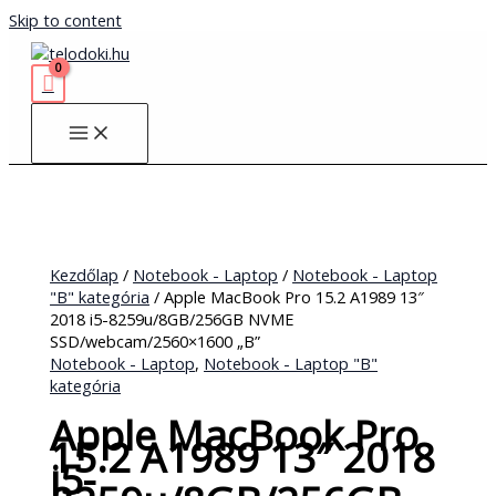
Skip to content
Kezdőlap
/
Notebook - Laptop
/
Notebook - Laptop
"B" kategória
/ Apple MacBook Pro 15.2 A1989 13″
2018 i5-8259u/8GB/256GB NVME
SSD/webcam/2560×1600 „B”
Notebook - Laptop
,
Notebook - Laptop "B"
kategória
Apple MacBook Pro
15.2 A1989 13″ 2018
i5-