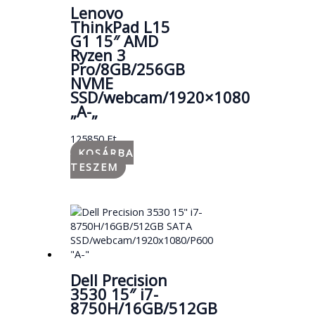
Lenovo
ThinkPad L15
G1 15″ AMD
Ryzen 3
Pro/8GB/256GB
NVME
SSD/webcam/1920×1080
„A-„
125850
Ft
KOSÁRBA
TESZEM
Dell Precision
3530 15″ i7-
8750H/16GB/512GB