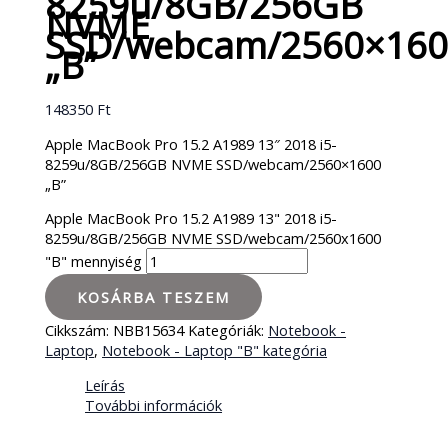
8259u/8GB/256GB
NVME
SSD/webcam/2560×160
„B”
148350
Ft
Apple MacBook Pro 15.2 A1989 13″ 2018 i5-
8259u/8GB/256GB NVME SSD/webcam/2560×1600
„B”
Apple MacBook Pro 15.2 A1989 13" 2018 i5-
8259u/8GB/256GB NVME SSD/webcam/2560x1600
"B" mennyiség
KOSÁRBA TESZEM
Cikkszám:
NBB15634
Kategóriák:
Notebook -
Laptop
,
Notebook - Laptop "B" kategória
Leírás
További információk