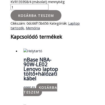
KVR13S9S8/4 (másolat) mennyiség
KOSÁRBA TESZEM
Cikkszám:
0dc66f15b656
Kategóriák:
Laptop
tartozék
,
Memória
Kapcsolódó termékek
nBase NBA-
90W-LE02
Lenovo laptop
töltő+hálózati
kábel
6990
Ft
KOSÁRBA
TESZEM