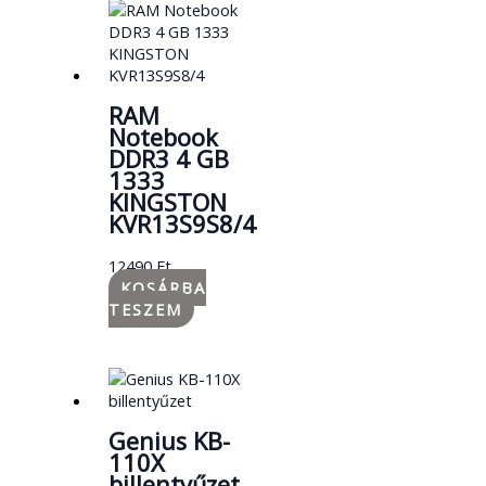
RAM
Notebook
DDR3 4 GB
1333
KINGSTON
KVR13S9S8/4
12490
Ft
KOSÁRBA
TESZEM
Genius KB-
110X
billentyűzet