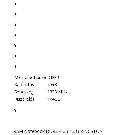
n
n
n
n
n
n
n
Memória típusa
DDR3
Kapacitás
4 GB
Sebesség
1333 MHz
Kiszerelés
1x4GB
n
RAM Notebook DDR3 4 GB 1333 KINGSTON