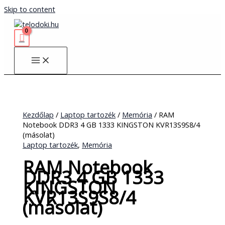
Skip to content
Kezdőlap
/
Laptop tartozék
/
Memória
/ RAM
Notebook DDR3 4 GB 1333 KINGSTON KVR13S9S8/4
(másolat)
Laptop tartozék
,
Memória
RAM Notebook
DDR3 4 GB 1333
KINGSTON
KVR13S9S8/4
(másolat)