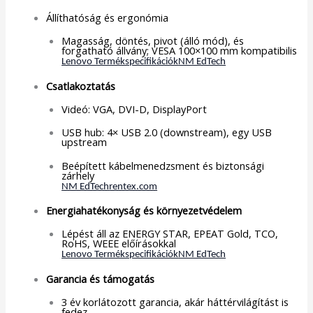
Állíthatóság és ergonómia
Magasság, döntés, pivot (álló mód), és
forgatható állvány; VESA 100×100 mm kompatibilis
Lenovo Termékspecifikációk
NM EdTech
Csatlakoztatás
Videó: VGA, DVI-D, DisplayPort
USB hub: 4× USB 2.0 (downstream), egy USB
upstream
Beépített kábelmenedzsment és biztonsági
zárhely
NM EdTech
rentex.com
Energiahatékonyság és környezetvédelem
Lépést áll az ENERGY STAR, EPEAT Gold, TCO,
RoHS, WEEE előírásokkal
Lenovo Termékspecifikációk
NM EdTech
Garancia és támogatás
3 év korlátozott garancia, akár háttérvilágítást is
fedez