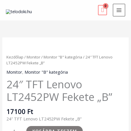
Skip
to
content
24"
TFT
Lenovo
Kezdőlap
/
Monitor
/
Monitor "B" kategória
/ 24″ TFT Lenovo
LT2452PW
LT2452PW Fekete „B”
Fekete
"B"
Monitor
,
Monitor "B" kategória
mennyiség
24″ TFT Lenovo
LT2452PW Fekete „B”
17100
Ft
24″ TFT Lenovo LT2452PW Fekete „B”
KOSÁRBA TESZEM