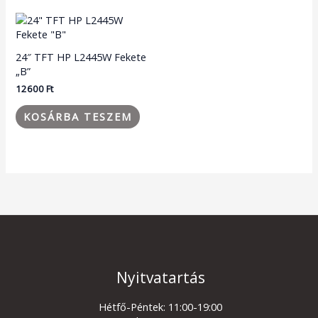
24″ TFT HP L2445W Fekete
„B”
12600
Ft
KOSÁRBA TESZEM
Nyitvatartás
Hétfő-Péntek: 11:00-19:00