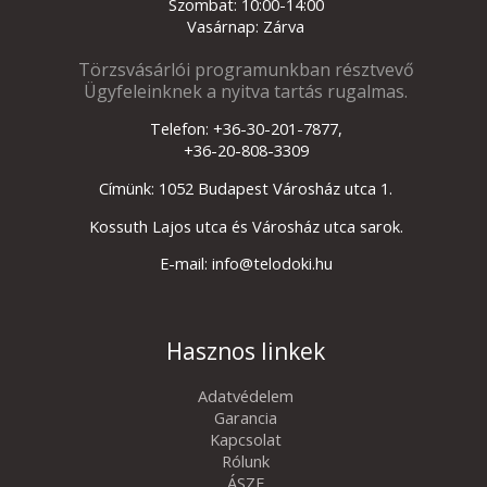
Szombat: 10:00-14:00
Vasárnap: Zárva
Törzsvásárlói programunkban résztvevő
Ügyfeleinknek a nyitva tartás rugalmas.
Telefon: +36-30-201-7877,
+36-20-808-3309
Címünk: 1052 Budapest Városház utca 1.
Kossuth Lajos utca és Városház utca sarok.
E-mail: info@telodoki.hu
Hasznos linkek
Adatvédelem
Garancia
Kapcsolat
Rólunk
ÁSZF