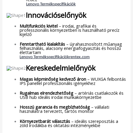
Lenovo Termékspecifikációk
Innovációselőnyök
Multifunkciós kivitel
– irodai, grafikai és
professzionális környezetben is használható precíz
kijelző
Fenntartható kialakítás
– újrahasznosított műanyag
felhasználás, alacsony energiafogyasztás és hosszú
élettartam
Lenovo Termékspecifikációk
rentex.com
Kereskedelmielőnyök
Magas képminőség kedvező áron
– WUXGA felbontás
IPS panellel professzionális igényekhez
Rugalmas elrendezhetőség
– artériás csatlakozók és
USB hub ideális irodai munkakörnyezetbe
Hosszú garancia és megbízhatóság
– vállalati
használatra tervezett, tartós monitor
Környezetbarát választás
– ideális szereposztás a
zöld irodákba és oktatási intézményekbe