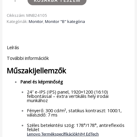
Cikkszám:
MNB24105
Kategóriák:
Monitor
,
Monitor "B" kategória
Leírás
További információk
Műszakijellemzők
Panel és képminőség
24″ e-IPS (IPS) panel, 1920×1200 (16:10)
felbontással – extra vertikális hely irodai
munkához
Fényerő: 300 cd/m², statikus kontraszt: 1000:1,
válaszidő: 7 ms
Széles betekintési szög: 178°/178°, antireflexiós
felület
Lenovo Termékspecifikációk
NM EdTech