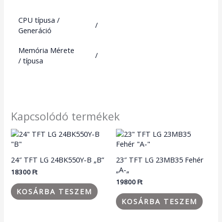
CPU típusa /
/
Generáció
Memória Mérete
/
/ típusa
Kapcsolódó termékek
24″ TFT LG 24BK550Y-B „B”
23″ TFT LG 23MB35 Fehér
„A-„
18300
Ft
19800
Ft
KOSÁRBA TESZEM
KOSÁRBA TESZEM