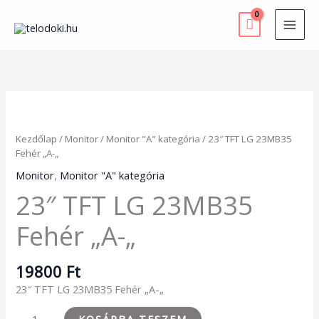
Skip
to
content
23"
TFT
LG
Kezdőlap
/
Monitor
/
Monitor "A" kategória
/ 23″ TFT LG 23MB35
23MB35
Fehér „A-„
Fehér
"A-
Monitor
,
Monitor "A" kategória
"
23″ TFT LG 23MB35
mennyiség
Fehér „A-„
19800
Ft
23″ TFT LG 23MB35 Fehér „A-„
KOSÁRBA TESZEM