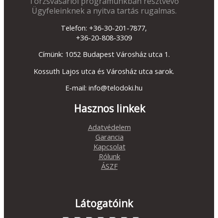
Törzsvásárlói programunkban résztvevő
Ügyfeleinknek a nyitva tartás rugalmas.
Telefon: +36-30-201-7877,
+36-20-808-3309
Címünk: 1052 Budapest Városház utca 1.
Kossuth Lajos utca és Városház utca sarok.
E-mail: info@telodoki.hu
Hasznos linkek
Adatvédelem
Garancia
Kapcsolat
Rólunk
ÁSZF
Látogatóink