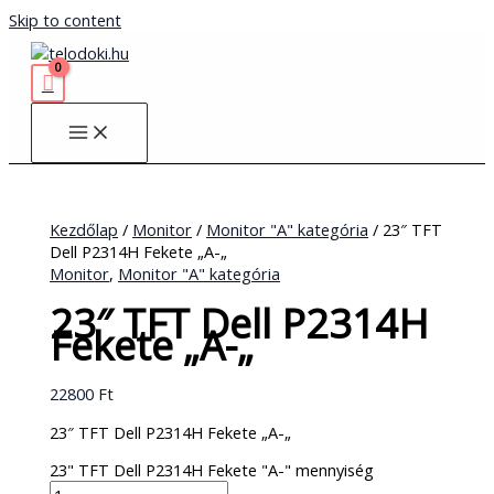
Skip to content
Kezdőlap
/
Monitor
/
Monitor "A" kategória
/ 23″ TFT
Dell P2314H Fekete „A-„
Monitor
,
Monitor "A" kategória
23″ TFT Dell P2314H
Fekete „A-„
22800
Ft
23″ TFT Dell P2314H Fekete „A-„
23" TFT Dell P2314H Fekete "A-" mennyiség