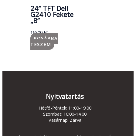
24″ TFT Dell
G2410 Fekete
„B”
16800
Ft
KOSÁRBA
TESZEM
Nyitvatartás
Hétfő-Péntek: 11:00-19:00
Szombat: 10:00-14:00
Vasárnap: Zárva