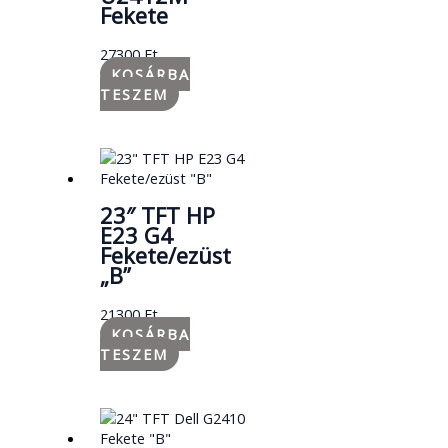
Fekete
27300
Ft
KOSÁRBA
TESZEM
23″ TFT HP
E23 G4
Fekete/ezüst
„B”
21300
Ft
KOSÁRBA
TESZEM