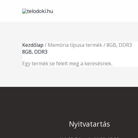
Skip
to
content
Kezdőlap
/ Memória típusa termék / 8GB, DDR3
8GB, DDR3
Egy termék se felelt meg a keresésnek.
Nyitvatartás