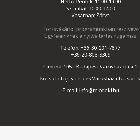
Hétfő-Péntek: 11:00-19:00
Szombat: 10:00-14:00
Vasárnap: Zárva
Törzsvásárlói programunkban résztvevő
Ügyfeleinknek a nyitva tartás rugalmas.
Telefon: +36-30-201-7877,
+36-20-808-3309
Címünk: 1052 Budapest Városház utca 1.
Kossuth Lajos utca és Városház utca sarok
E-mail: info@telodoki.hu