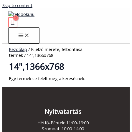
Skip to content
Kezdőlap
/ Kijelző mérete, felbontása
termék / 14",1366x768
14",1366x768
Egy termék se felelt meg a keresésnek.
Nyitvatartás
Hétfő-Péntek: 11:00-19:00
Szombat: 10:00-14:00