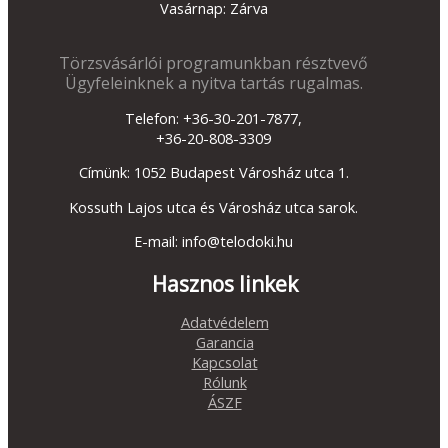
Vasárnap: Zárva
Törzsvásárlói programunkban résztvevő
Ügyfeleinknek a nyitva tartás rugalmas.
Telefon: +36-30-201-7877,
+36-20-808-3309
Címünk: 1052 Budapest Városház utca 1.
Kossuth Lajos utca és Városház utca sarok.
E-mail: info@telodoki.hu
Hasznos linkek
Adatvédelem
Garancia
Kapcsolat
Rólunk
ÁSZF