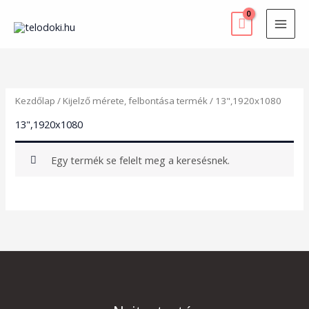
Skip
to
content
Kezdőlap
/ Kijelző mérete, felbontása termék / 13",1920x1080
13",1920x1080
Egy termék se felelt meg a keresésnek.