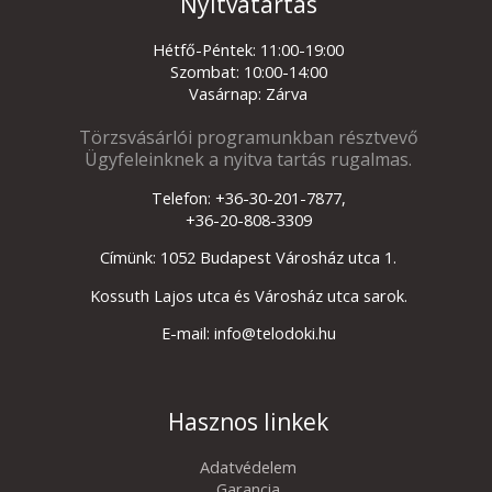
Nyitvatartás
Hétfő-Péntek: 11:00-19:00
Szombat: 10:00-14:00
Vasárnap: Zárva
Törzsvásárlói programunkban résztvevő
Ügyfeleinknek a nyitva tartás rugalmas.
Telefon: +36-30-201-7877,
+36-20-808-3309
Címünk: 1052 Budapest Városház utca 1.
Kossuth Lajos utca és Városház utca sarok.
E-mail: info@telodoki.hu
Hasznos linkek
Adatvédelem
Garancia