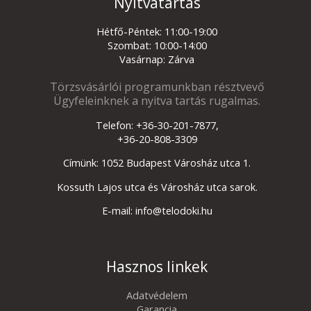
Nyitvatartás
Hétfő-Péntek: 11:00-19:00
Szombat: 10:00-14:00
Vasárnap: Zárva
Törzsvásárlói programunkban résztvevő
Ügyfeleinknek a nyitva tartás rugalmas.
Telefon: +36-30-201-7877,
+36-20-808-3309
Címünk: 1052 Budapest Városház utca 1.
Kossuth Lajos utca és Városház utca sarok.
E-mail: info@telodoki.hu
Hasznos linkek
Adatvédelem
Garancia