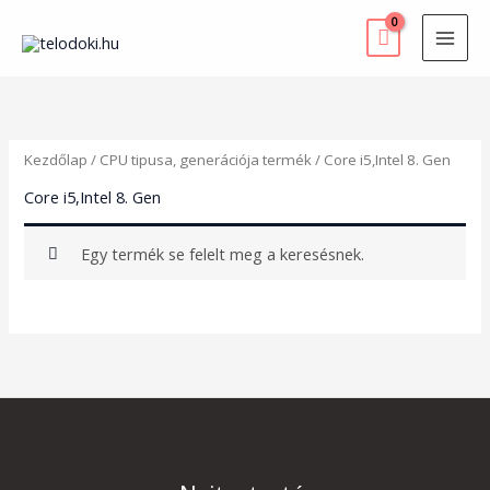
Skip
to
content
Kezdőlap
/ CPU tipusa, generációja termék / Core i5,Intel 8. Gen
Core i5,Intel 8. Gen
Egy termék se felelt meg a keresésnek.