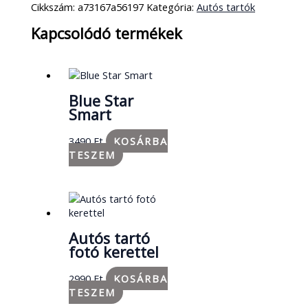
Cikkszám:
a73167a56197
Kategória:
Autós tartók
Kapcsolódó termékek
Blue Star
Smart
3490
Ft
KOSÁRBA
TESZEM
Autós tartó
fotó kerettel
2990
Ft
KOSÁRBA
TESZEM