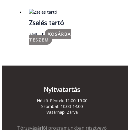
Zselés tartó
3490
Ft
KOSÁRBA
TESZEM
Nyitvatartás
Hétfő-Péntek: 11:00-19:00
Szombat: 10:00-14:00
Vasárnap: Zárva
Törzsvásárlói programunkban résztvevő